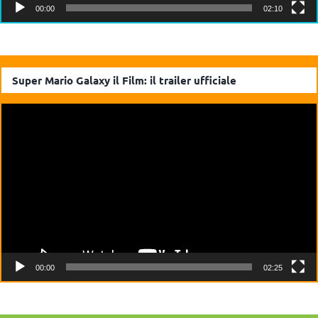
00:00
02:10
Super Mario Galaxy il Film: il trailer ufficiale
Video
Player
00:00
02:25