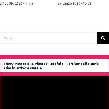
24 Luglio 2026 - 10:30
21 Luglio 2026 - 11:46
Cerca
per:
Harry Potter e la Pietra Filosofale: il trailer della serie
Hbo in arrivo a Natale
Video
Player