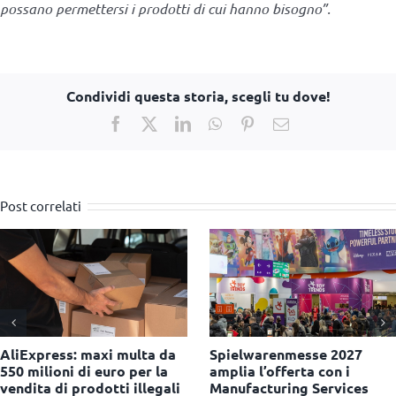
possano permettersi i prodotti di cui hanno bisogno”.
Condividi questa storia, scegli tu dove!
Facebook
X
LinkedIn
WhatsApp
Pinterest
Email
Post correlati
Niente smartphone e tablet
Abilmente torna con
sotto i tre anni: la proposta
quattro appuntamenti in
di legge al Senato
autunno