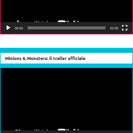
00:00
02:09
Minions & Monsters: il trailer ufficiale
Video
Player