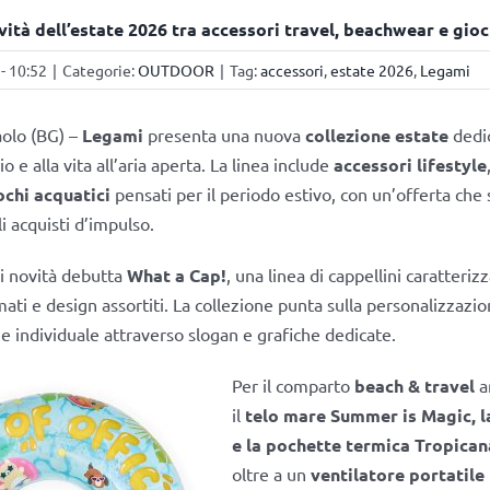
vità dell’estate 2026 tra accessori travel, beachwear e gio
- 10:52
|
Categorie:
OUTDOOR
|
Tag:
accessori
,
estate 2026
,
Legami
olo (BG) –
Legami
presenta una nuova
collezione estate
dedi
io e alla vita all’aria aperta. La linea include
accessori lifestyle
ochi acquatici
pensati per il periodo estivo, con un’offerta che 
i acquisti d’impulso.
li novità debutta
What a Cap!
, una linea di cappellini caratterizz
ati e design assortiti. La collezione punta sulla personalizzazio
ne individuale attraverso slogan e grafiche dedicate.
Per il comparto
beach & travel
ar
il
telo mare Summer is Magic,
l
e la pochette termica Tropica
oltre a un
ventilatore portatile 