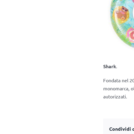
Shark
.
Fondata nel 20
monomarca, olt
autorizzati.
Condividi q