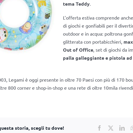
tema Teddy
.
L’offerta estiva comprende anche
di giochi e gonfiabili per il diver
outdoor e in acqua: poltrona gonf
glitterata con portabicchieri,
max
Out of Office
, set di giochi da 
palla galleggiante e pistola a
03, Legami è oggi presente in oltre 70 Paesi con più di 170 bo
re 800 corner e shop-in-shop e una rete di oltre 10mila rivendi
uesta storia, scegli tu dove!
Facebook
X
Lin