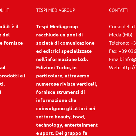
I.IT
TESPI MEDIAGROUP
CONTATTI
i.it è il
Tespi Mediagroup
Corso della 
e del
racchiude un pool di
Meda (Mb)
e fornisce
società di comunicazione
Telefono:
+3
ed editrici specializzate
Fax:
+39 03
nell’informazione b2b.
Email:
info@
sul
Edizioni Turbo, in
Web:
http:/
prodotti e i
particolare, attraverso
ti.
numerose riviste verticali,
I
fornisce strumenti di
informazione che
coinvolgono gli attori nei
settore beauty, food,
technology, entertainment
e sport. Del gruppo fa