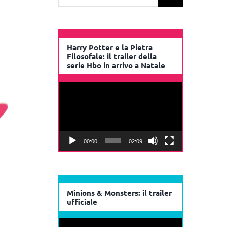
per:
Harry Potter e la Pietra
Filosofale: il trailer della
serie Hbo in arrivo a Natale
Video
Player
00:00
02:09
Minions & Monsters: il trailer
ufficiale
Video