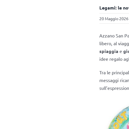
Legami: le no
20 Maggio 2026 
Azzano San Pa
libero, al viagg
spiaggia
e
gi
idee regalo agl
Tra le principa
messaggi ricam
sull’espressio