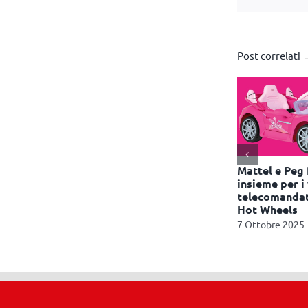
Post correlati
amplia la
Toys Center presenta il
Mattel e Peg
e con nuove
nuovo Catalogo Aria
insieme per i 
estate e
Aperta
telecomandati
l
Hot Wheels
2 Aprile 2026 - 12:32
 10:52
7 Ottobre 2025 