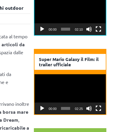
Player
chi outdoor
00:00
02:10
cata al tempo
,
articoli da
spazia dalle
Super Mario Galaxy il Film: il
trailer ufficiale
ati da
Video
ne e
Player
rivano inoltre
00:00
02:25
a borsa mare
na Dream
,
ricaricabile a