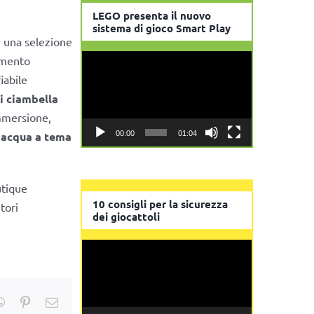
LEGO presenta il nuovo
sistema di gioco Smart Play
 una selezione
Video
timento
Player
iabile
i ciambella
immersione,
d acqua a tema
00:00
01:04
utique
10 consigli per la sicurezza
tori
dei giocattoli
Video
Player
kedIn
WhatsApp
Pinterest
Email