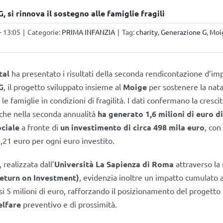
 si rinnova il sostegno alle famiglie fragili
- 13:05
|
Categorie:
PRIMA INFANZIA
|
Tag:
charity
,
Generazione G
,
Moi
tal
ha presentato i risultati della seconda rendicontazione d’imp
G
, il progetto sviluppato insieme al
Moige
per sostenere la nata
 famiglie in condizioni di fragilità. I dati confermano la crescit
, che nella seconda annualità
ha generato 1,6 milioni di euro d
ciale
a fronte di
un investimento di circa 498 mila euro
, con
3,21 euro per ogni euro investito.
 realizzata dall’
Università La Sapienza di Roma
attraverso la
Return on Investment)
, evidenzia inoltre un impatto cumulato 
si 5 milioni di euro, rafforzando il posizionamento del progett
elfare
preventivo e di prossimità.