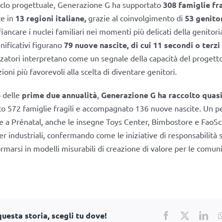
iclo progettuale, Generazione G ha supportato
308 famiglie fra
te in
13 regioni italiane,
grazie al coinvolgimento di
53 genitor
iancare i nuclei familiari nei momenti più delicati della genitorial
gnificativi figurano
79 nuove nascite, di cui 11 secondi o terzi 
zzatori interpretano come un segnale della capacità del progetto
ioni più favorevoli alla scelta di diventare genitori.
 delle
prime due annualità
,
Generazione G ha raccolto quasi
to 572 famiglie fragili e accompagnato 136 nuove nascite. Un p
re a Prénatal, anche le insegne Toys Center, Bimbostore e Fao
er industriali, confermando come le iniziative di responsabilità 
marsi in modelli misurabili di creazione di valore per le comunit
uesta storia, scegli tu dove!
Facebook
X
Lin