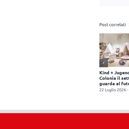
Post correlati
resenta la
Il 13 giugno la Giornata
Kind + Jugend
lay
del Baby Benessere,
Colonia il se
organizzata da Baby
guarda al fut
 10:01
Wellness Foundation
22 Luglio 2026 -
8 Giugno 2026 - 15:56