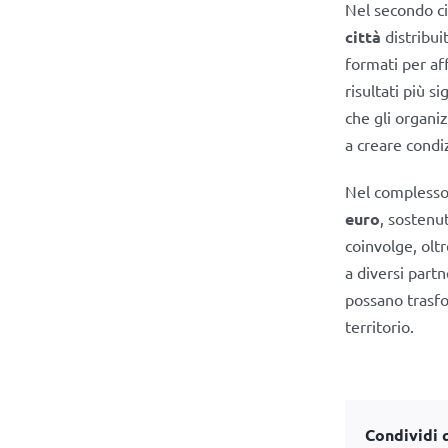
Nel secondo c
città
distribui
formati per aff
risultati più si
che gli organi
a creare condiz
Nel complesso
euro
, sostenu
coinvolge, olt
a diversi partn
possano trasfor
territorio.
Condividi q