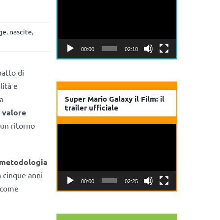
Player
ge
,
nascite
,
00:00
02:10
atto di
lità e
a
Super Mario Galaxy il Film: il
trailer ufficiale
i valore
 un ritorno
Video
Player
metodologia
a cinque anni
00:00
02:25
o come