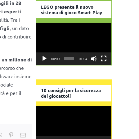
gili in 28
LEGO presenta il nuovo
i esperti
sistema di gioco Smart Play
ità. Tra i
Video
figli
, un dato
Player
 di contribuire
 un milione di
00:00
01:04
ercorso che
Schwarz insieme
sociale
10 consigli per la sicurezza
à e per il
dei giocattoli
Video
Player
kedIn
WhatsApp
Pinterest
Email