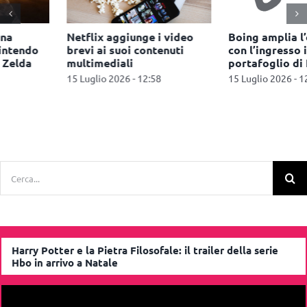
Boing amplia l’offerta kids
Netflix punta sulla
con l’ingresso in
pubblicità: AI, live e nuovi
portafoglio di K2 e Frisbee
formati al centro della
strategia
15 Luglio 2026 - 12:43
6 Luglio 2026 - 12:31
Cerca
per:
Harry Potter e la Pietra Filosofale: il trailer della serie
Hbo in arrivo a Natale
Video