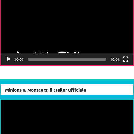
Player
00:00
02:09
Minions & Monsters: il trailer ufficiale
Video
Player