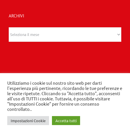
ARCHIVI
Archivi
Utilizziamo i cookie sul nostro sito web per darti
l'esperienza più pertinente, ricordando le tue preferenze e
© 2020 Edizioni Turbo by Tespi Mediagroup -
le visite ripetute. Cliccando su "Accetta tutto", acconsenti
all'uso di TUTTI i cookie. Tuttavia, è possibile visitare
Direttore: Angelo Frigerio -
Privacy Policy
-
Cookie
"Impostazioni Cookie" per fornire un consenso
Policy
- P.IVA 03632610964
controllato..
Impostazioni Cookie
Accetta tutti
LinkedIn
Instagram
Facebook