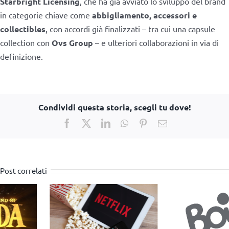
Starbright Licensing
, che ha già avviato lo sviluppo del brand
in categorie chiave come
abbigliamento, accessori e
collectibles
, con accordi già finalizzati – tra cui una capsule
collection con
Ovs Group
– e ulteriori collaborazioni in via di
definizione.
Condividi questa storia, scegli tu dove!
Facebook
X
LinkedIn
WhatsApp
Pinterest
Email
Post correlati