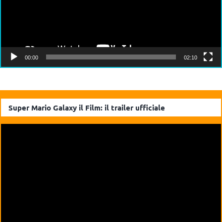
00:00
02:10
Super Mario Galaxy il Film: il trailer ufficiale
Video
Player