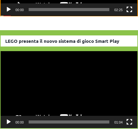
00:00
02:25
LEGO presenta il nuovo sistema di gioco Smart Play
Video
Player
00:00
01:04