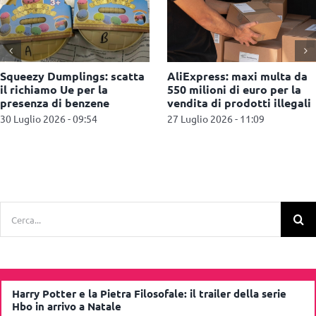
multa da
Kind + Jugend 2026, a
Hasbro annunci
 per la
Colonia il settore baby
partnership co
 illegali
guarda al futuro
per The Legend
22 Luglio 2026 - 12:22
22 Luglio 2026 - 1
Cerca
per:
Harry Potter e la Pietra Filosofale: il trailer della serie
Hbo in arrivo a Natale