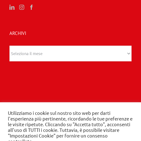
ARCHIVI
Archivi
© 2020 Edizioni Turbo by Tespi Mediagroup -
Utilizziamo i cookie sul nostro sito web per darti
l'esperienza più pertinente, ricordando le tue preferenze e
Direttore: Angelo Frigerio -
Privacy Policy
-
Cookie
le visite ripetute. Cliccando su "Accetta tutto", acconsenti
Policy
- P.IVA 03632610964
all'uso di TUTTI i cookie. Tuttavia, è possibile visitare
"Impostazioni Cookie" per fornire un consenso