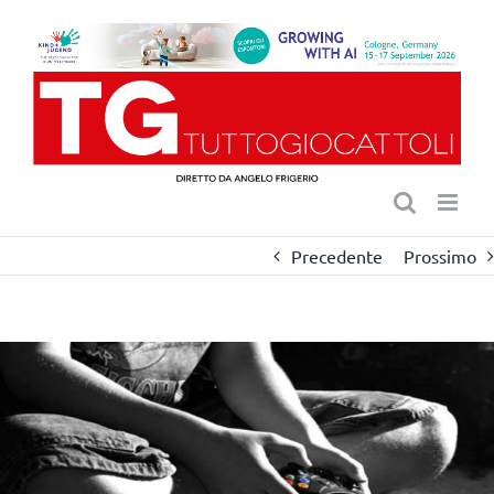
Salta
al
contenuto
Precedente
Prossimo