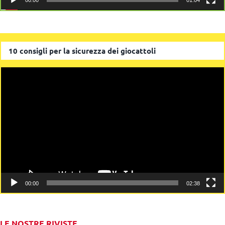
00:00
01:04
10 consigli per la sicurezza dei giocattoli
Video
Player
00:00
02:38
LE NOSTRE RIVISTE