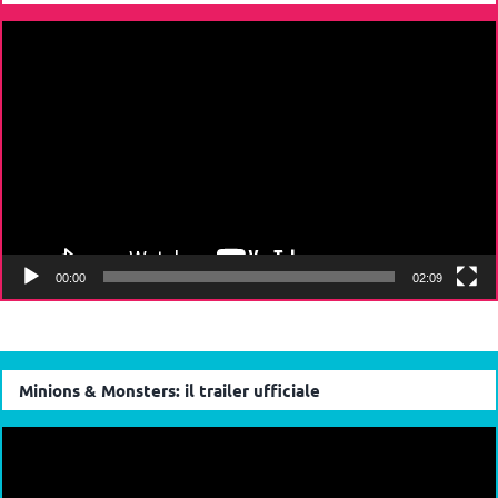
Video
Player
00:00
02:09
Minions & Monsters: il trailer ufficiale
Video
Player