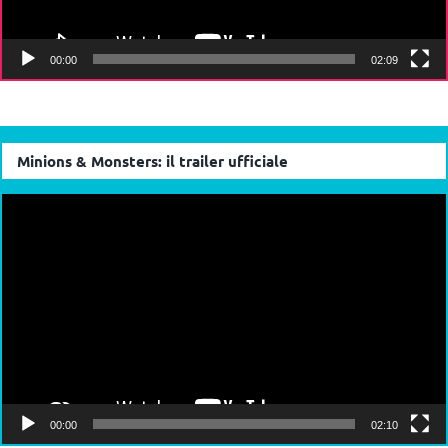
00:00
02:09
Minions & Monsters: il trailer ufficiale
Video
Player
00:00
02:10