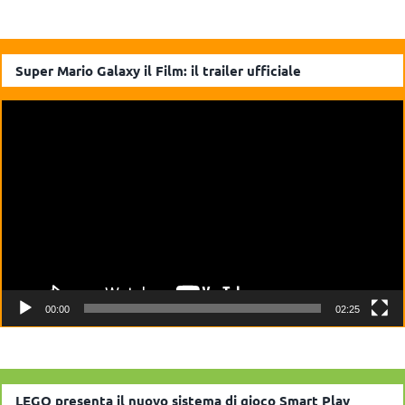
Super Mario Galaxy il Film: il trailer ufficiale
Video
Player
00:00
02:25
LEGO presenta il nuovo sistema di gioco Smart Play