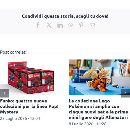
Condividi questa storia, scegli tu dove!
Facebook
X
LinkedIn
WhatsApp
Pinterest
Email
Post correlati
Funko celebra X-Men ’97
Miniso porta in Italia i
con una nuova selezione di
collezionabili Yoyo e lancia
Pop!
una campagna di
comunicazione a Milano
1 Luglio 2026 - 12:46
1 Luglio 2026 - 12:30