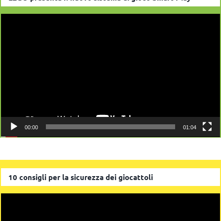
Video
Player
00:00
01:04
10 consigli per la sicurezza dei giocattoli
Video
Player