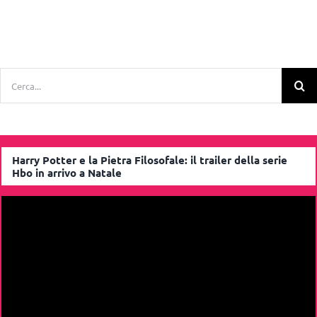
Cerca
per:
Harry Potter e la Pietra Filosofale: il trailer della serie
Hbo in arrivo a Natale
Video
Player