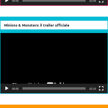
00:00
02:09
Minions & Monsters: il trailer ufficiale
Video
Player
00:00
02:10