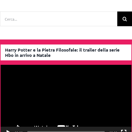
Cerca
per:
Harry Potter e la Pietra Filosofale: il trailer della serie
Hbo in arrivo a Natale
Video
Player