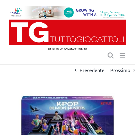
Salta
al
contenuto
Precedente
Prossimo