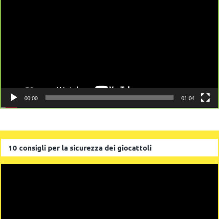
Player
00:00
01:04
10 consigli per la sicurezza dei giocattoli
Video
Player