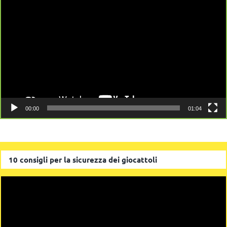
Player
00:00
01:04
10 consigli per la sicurezza dei giocattoli
Video
Player