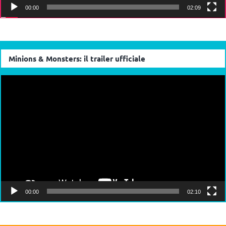
00:00
02:09
Minions & Monsters: il trailer ufficiale
Video
Player
00:00
02:10