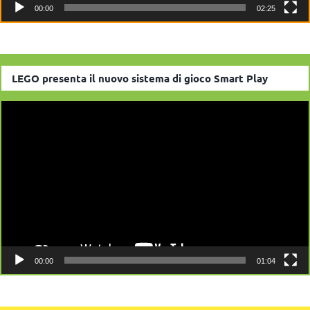
00:00
02:25
LEGO presenta il nuovo sistema di gioco Smart Play
Video
Player
00:00
01:04