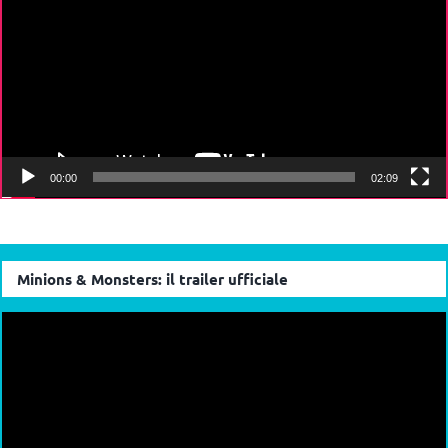
00:00
02:09
Minions & Monsters: il trailer ufficiale
Video
Player