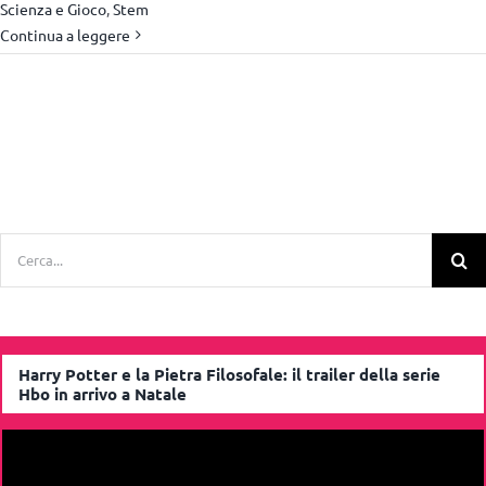
Scienza e Gioco
,
Stem
Continua a leggere
Cerca
per:
Harry Potter e la Pietra Filosofale: il trailer della serie
Hbo in arrivo a Natale
Video
Player