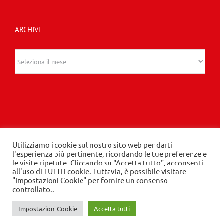
ARCHIVI
Archivi
Utilizziamo i cookie sul nostro sito web per darti
© 2020 Edizioni Turbo by Tespi Mediagroup -
l'esperienza più pertinente, ricordando le tue preferenze e
le visite ripetute. Cliccando su "Accetta tutto", acconsenti
Direttore: Angelo Frigerio -
Privacy Policy
-
Cookie
all'uso di TUTTI i cookie. Tuttavia, è possibile visitare
Policy
- P.IVA 03632610964
"Impostazioni Cookie" per fornire un consenso
controllato..
Impostazioni Cookie
Accetta tutti
LinkedIn
Instagram
Facebook