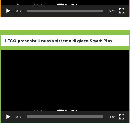
00:00
02:25
LEGO presenta il nuovo sistema di gioco Smart Play
Video
Player
00:00
01:04