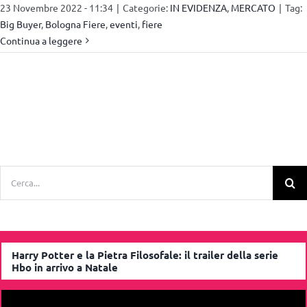
23 Novembre 2022 - 11:34
|
Categorie:
IN EVIDENZA
,
MERCATO
|
Tag:
Big Buyer
,
Bologna Fiere
,
eventi
,
fiere
Continua a leggere
Cerca
per:
Harry Potter e la Pietra Filosofale: il trailer della serie
Hbo in arrivo a Natale
Video