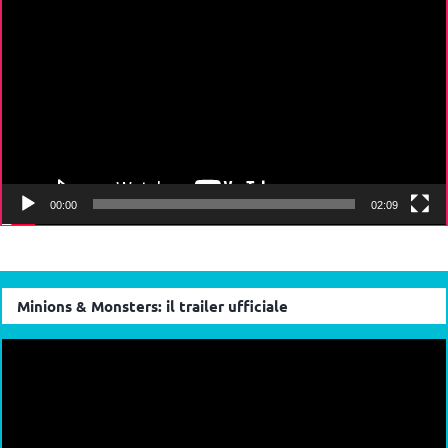
Player
00:00
02:09
Minions & Monsters: il trailer ufficiale
Video
Player