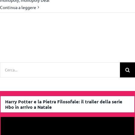
Continua a leggere
Cerca
per:
Harry Potter e la Pietra Filosofale: il trailer della serie
Hbo in arrivo a Natale
Video
Player