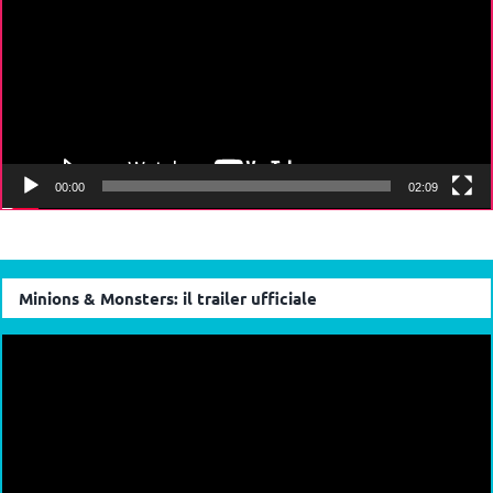
00:00
02:09
Minions & Monsters: il trailer ufficiale
Video
Player