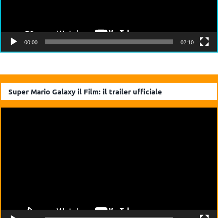
00:00
02:10
Super Mario Galaxy il Film: il trailer ufficiale
Video
Player