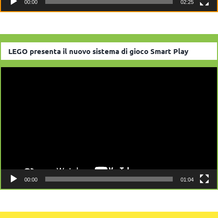
00:00
02:25
LEGO presenta il nuovo sistema di gioco Smart Play
Video
Player
00:00
01:04