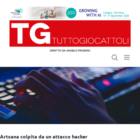
Salta
al
contenuto
Artsana colpita da un attacco hacker