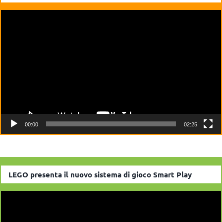
Video
Player
00:00
02:25
LEGO presenta il nuovo sistema di gioco Smart Play
Video
Player