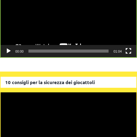
00:00
01:04
10 consigli per la sicurezza dei giocattoli
Video
Player