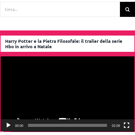
Cerca
per:
Harry Potter e la Pietra Filosofale: il trailer della serie
Hbo in arrivo a Natale
Video
Player
00:00
02:09