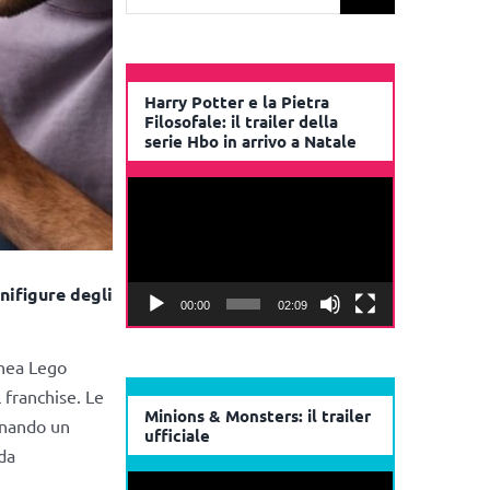
per:
Harry Potter e la Pietra
Filosofale: il trailer della
serie Hbo in arrivo a Natale
Video
Player
nifigure degli
00:00
02:09
inea Lego
 franchise. Le
Minions & Monsters: il trailer
egnando un
ufficiale
da
Video