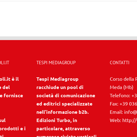
I.IT
TESPI MEDIAGROUP
CONTATTI
i.it è il
Tespi Mediagroup
Corso della 
e del
racchiude un pool di
Meda (Mb)
e fornisce
società di comunicazione
Telefono:
+3
ed editrici specializzate
Fax:
+39 03
nell’informazione b2b.
Email:
info@
sul
Edizioni Turbo, in
Web:
http:/
prodotti e i
particolare, attraverso
ti.
numerose riviste verticali,