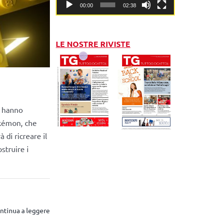
00:00
02:38
LE NOSTRE RIVISTE
l hanno
okémon, che
di ricreare il
struire i
ntinua a leggere