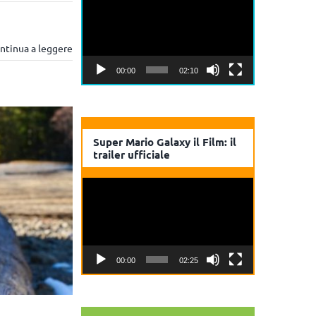
Player
ntinua a leggere
00:00
02:10
Super Mario Galaxy il Film: il
trailer ufficiale
Video
Player
00:00
02:25