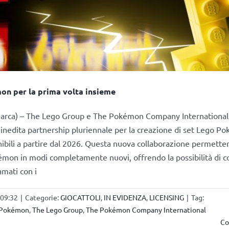
on per la prima volta insieme
marca) – The Lego Group e The Pokémon Company Internationa
inedita partnership pluriennale per la creazione di set Lego P
ibili a partire dal 2026. Questa nuova collaborazione permetterà 
on in modi completamente nuovi, offrendo la possibilità di co
mati con i
 09:32
|
Categorie:
GIOCATTOLI
,
IN EVIDENZA
,
LICENSING
|
Tag:
Pokémon
,
The Lego Group
,
The Pokémon Company International
Co