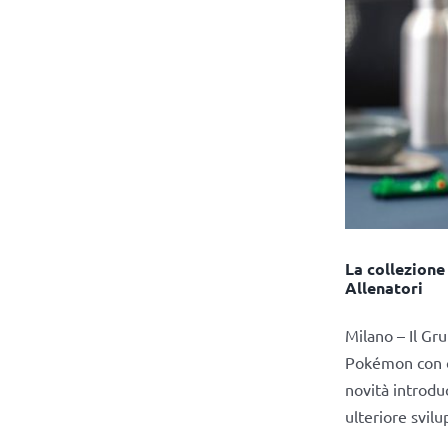
La collezione
Allenatori
Milano – Il G
Pokémon con ci
novità introdu
ulteriore svil