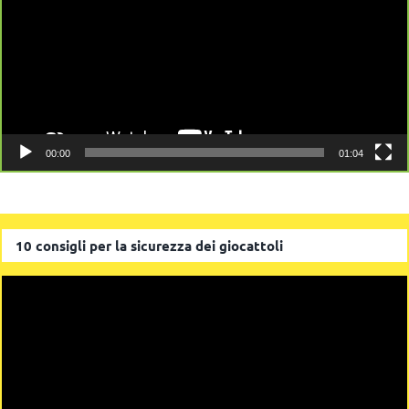
00:00
01:04
10 consigli per la sicurezza dei giocattoli
Video
Player