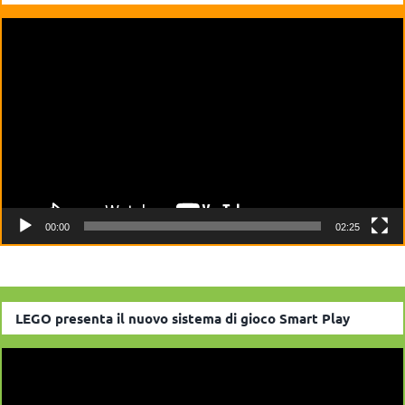
Video
Player
00:00
02:25
LEGO presenta il nuovo sistema di gioco Smart Play
Video
Player