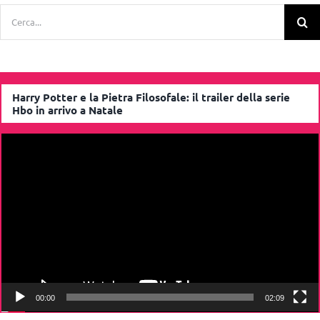
Cerca
per:
Harry Potter e la Pietra Filosofale: il trailer della serie
Hbo in arrivo a Natale
Video
Player
00:00
02:09