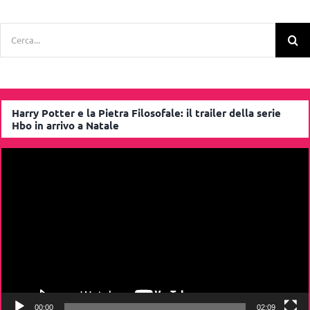
Cerca
per:
Harry Potter e la Pietra Filosofale: il trailer della serie
Hbo in arrivo a Natale
Video
Player
00:00
02:09