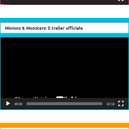
Minions & Monsters: il trailer ufficiale
Video
Player
00:00
02:10