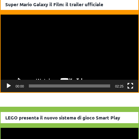
Super Mario Galaxy il Film: il trailer ufficiale
Video
Player
00:00
02:25
LEGO presenta il nuovo sistema di gioco Smart Play
Video