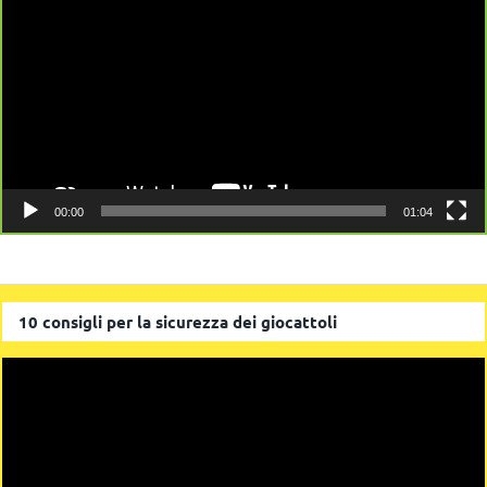
Player
00:00
01:04
10 consigli per la sicurezza dei giocattoli
Video
Player