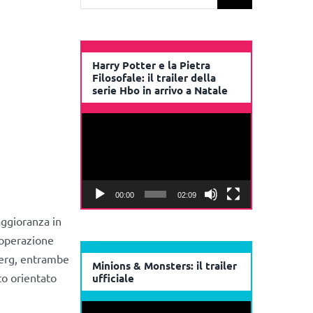
per:
Harry Potter e la Pietra
Filosofale: il trailer della
serie Hbo in arrivo a Natale
Video
Player
00:00
02:09
ggioranza in
’operazione
berg, entrambe
Minions & Monsters: il trailer
to orientato
ufficiale
Video