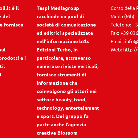
i.it è il
Tespi Mediagroup
Corso della 
e del
racchiude un pool di
Meda (Mb)
e fornisce
società di comunicazione
Telefono:
+3
ed editrici specializzate
Fax:
+39 03
nell’informazione b2b.
Email:
info@
sul
Edizioni Turbo, in
Web:
http:/
prodotti e i
particolare, attraverso
ti.
numerose riviste verticali,
I
fornisce strumenti di
informazione che
coinvolgono gli attori nei
settore beauty, food,
technology, entertainment
e sport. Del gruppo fa
parte anche l’agenzia
creativa Blossom