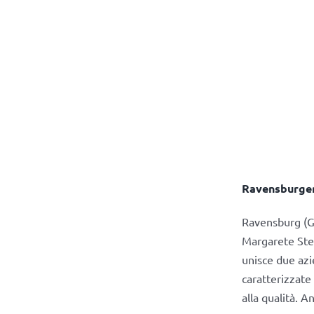
Ravensburger 
Ravensburg (G
Margarete Stei
unisce due az
caratterizzate
alla qualità. A