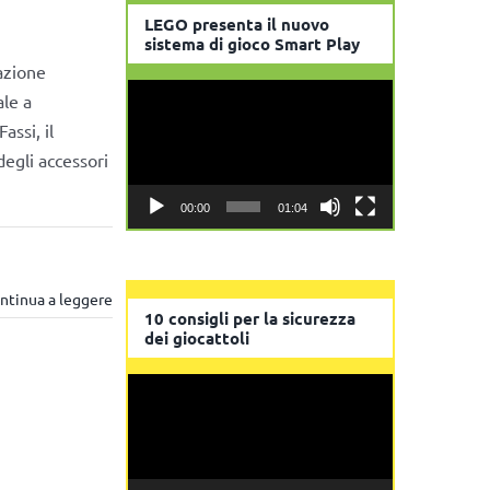
LEGO presenta il nuovo
sistema di gioco Smart Play
azione
Video
ale a
Player
ssi, il
degli accessori
00:00
01:04
ntinua a leggere
10 consigli per la sicurezza
dei giocattoli
Video
Player