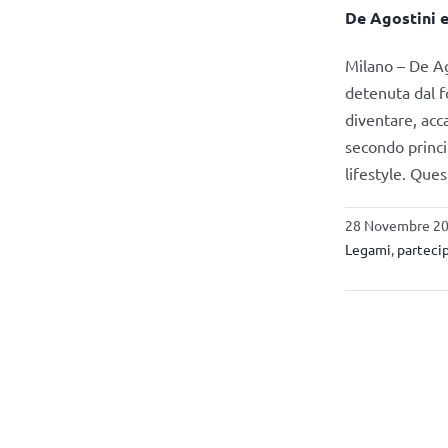
De Agostini e
Milano – De Ag
detenuta dal f
diventare, acc
secondo princip
lifestyle. Que
28 Novembre 202
Legami
,
parteci