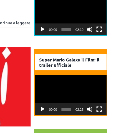
Player
ntinua a leggere
00:00
02:10
Super Mario Galaxy il Film: il
trailer ufficiale
Video
Player
00:00
02:25