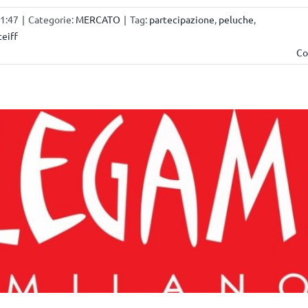
11:47
|
Categorie:
MERCATO
|
Tag:
partecipazione
,
peluche
,
teiff
Co