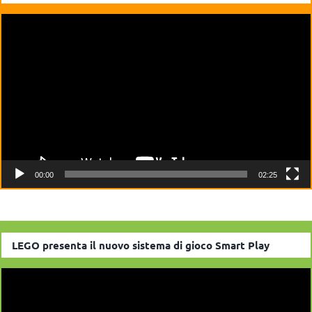
Video
Player
00:00
02:25
LEGO presenta il nuovo sistema di gioco Smart Play
Video
Player