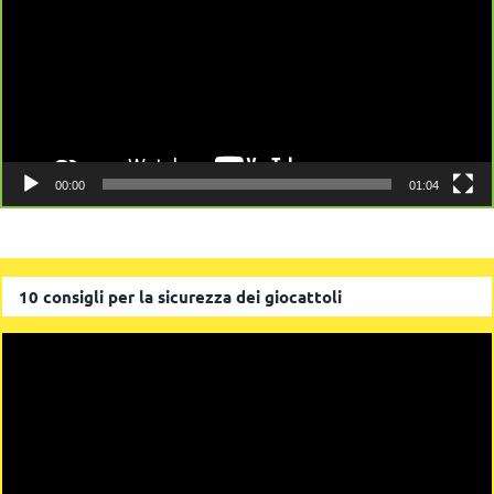
00:00
01:04
10 consigli per la sicurezza dei giocattoli
Video
Player