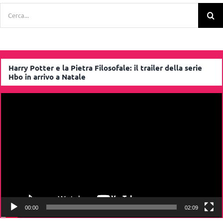
Cerca
per:
Harry Potter e la Pietra Filosofale: il trailer della serie
Hbo in arrivo a Natale
Video
Player
00:00
02:09