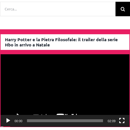
Cerca
per:
Harry Potter e la Pietra Filosofale: il trailer della serie
Hbo in arrivo a Natale
Video
Player
00:00
02:09