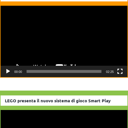
Video
Player
00:00
02:25
LEGO presenta il nuovo sistema di gioco Smart Play
Video
Player