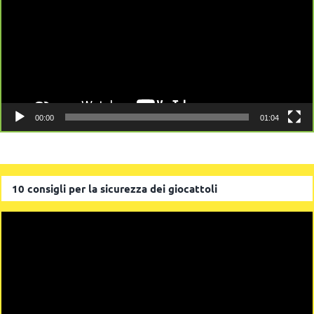
00:00
01:04
10 consigli per la sicurezza dei giocattoli
Video
Player