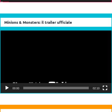
Minions & Monsters: il trailer ufficiale
Video
Player
00:00
02:10