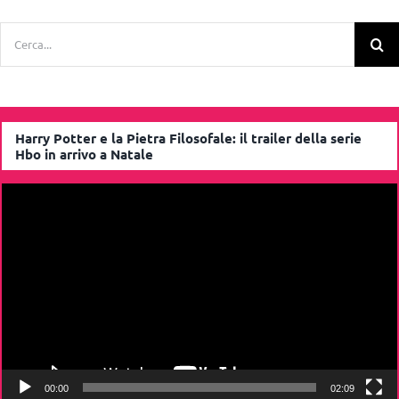
Cerca
per:
Harry Potter e la Pietra Filosofale: il trailer della serie
Hbo in arrivo a Natale
Video
Player
00:00
02:09