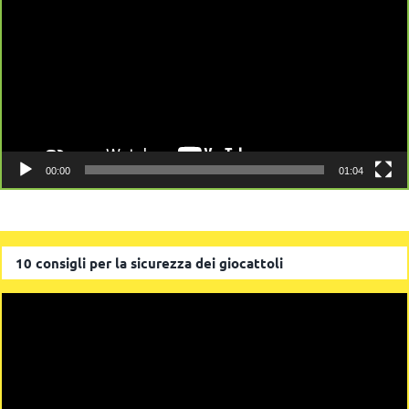
00:00
01:04
10 consigli per la sicurezza dei giocattoli
Video
Player