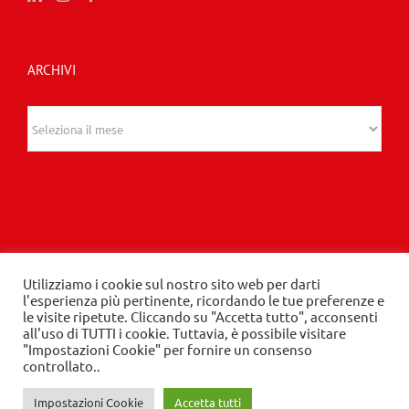
ARCHIVI
Archivi
Utilizziamo i cookie sul nostro sito web per darti
© 2020 Edizioni Turbo by Tespi Mediagroup -
l'esperienza più pertinente, ricordando le tue preferenze e
le visite ripetute. Cliccando su "Accetta tutto", acconsenti
Direttore: Angelo Frigerio -
Privacy Policy
-
Cookie
all'uso di TUTTI i cookie. Tuttavia, è possibile visitare
Policy
- P.IVA 03632610964
"Impostazioni Cookie" per fornire un consenso
controllato..
Impostazioni Cookie
Accetta tutti