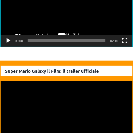
00:00
02:10
Super Mario Galaxy il Film: il trailer ufficiale
Video
Player