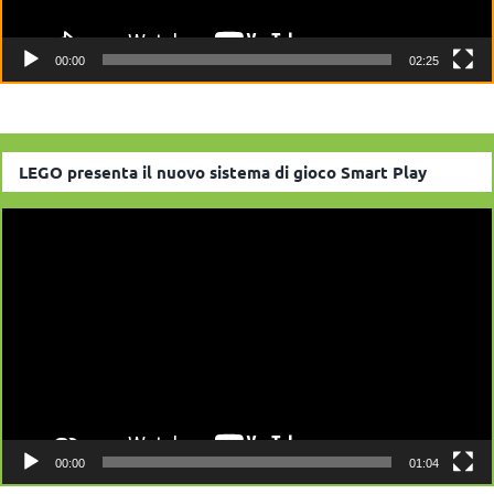
00:00
02:25
LEGO presenta il nuovo sistema di gioco Smart Play
Video
Player
00:00
01:04