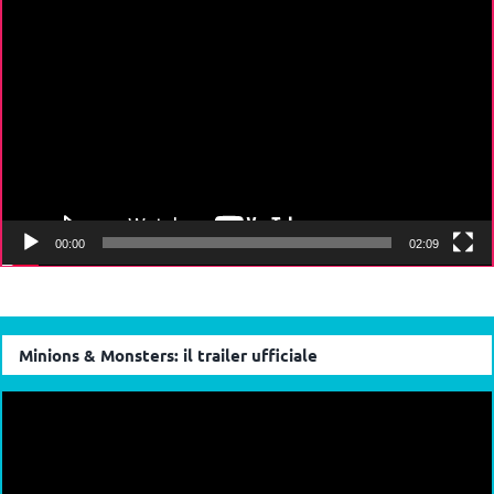
Video
Player
00:00
02:09
Minions & Monsters: il trailer ufficiale
Video
Player