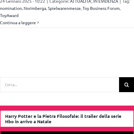
24 Gennaio 2025 - 10:22
|
Categorie:
ATTUALITA'
,
IN EVIDENZA
|
Tag:
nomination
,
Norimberga
,
Spielwarenmesse
,
Toy Business Forum
,
ToyAward
Continua a leggere
Cerca
per:
Harry Potter e la Pietra Filosofale: il trailer della serie
Hbo in arrivo a Natale