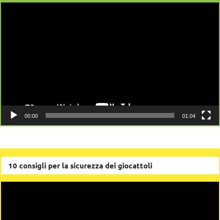
Video
Player
00:00
01:04
10 consigli per la sicurezza dei giocattoli
Video
Player