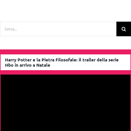
Cerca
per:
Harry Potter e la Pietra Filosofale: il trailer della serie
Hbo in arrivo a Natale
Video
Player