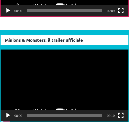
00:00
02:09
Minions & Monsters: il trailer ufficiale
Video
Player
00:00
02:10