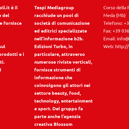
i.it è il
Tespi Mediagroup
Corso della 
e del
racchiude un pool di
Meda (Mb)
e fornisce
società di comunicazione
Telefono:
+3
ed editrici specializzate
Fax:
+39 03
nell’informazione b2b.
Email:
info@
sul
Edizioni Turbo, in
Web:
http:/
prodotti e i
particolare, attraverso
ti.
numerose riviste verticali,
I
fornisce strumenti di
informazione che
coinvolgono gli attori nei
settore beauty, food,
technology, entertainment
e sport. Del gruppo fa
parte anche l’agenzia
creativa Blossom