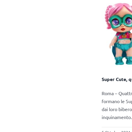
Super Cute, q
Roma – Quattro
formano le Sup
dai loro biber
inquinamento. D