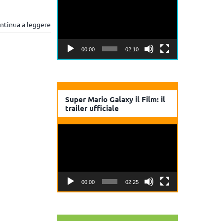
Player
ntinua a leggere
00:00
02:10
Super Mario Galaxy il Film: il
trailer ufficiale
Video
Player
00:00
02:25