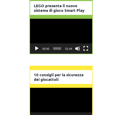
LEGO presenta il nuovo
sistema di gioco Smart Play
Video
Player
00:00
01:04
10 consigli per la sicurezza
dei giocattoli
Video
Player