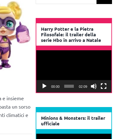
per:
Harry Potter e la Pietra
Filosofale: il trailer della
serie Hbo in arrivo a Natale
Video
Player
00:00
02:09
a e insieme
basta un sorso
i climatici e
Minions & Monsters: il trailer
ufficiale
Video