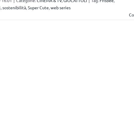
- 16:01
|
Categorie:
CINEMA & TV
,
GIOCATTOLI
|
Tag:
Frisbee
,
i
,
sostenibilità
,
Super Cute
,
web series
Co