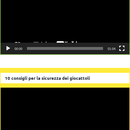
00:00
01:04
10 consigli per la sicurezza dei giocattoli
Video
Player