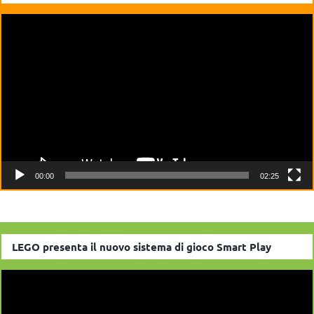
Video
Player
00:00
02:25
LEGO presenta il nuovo sistema di gioco Smart Play
Video
Player