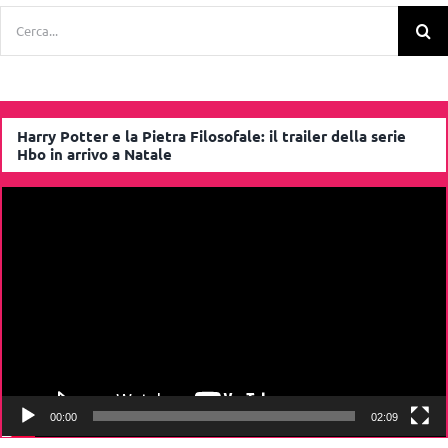
Cerca
per:
Harry Potter e la Pietra Filosofale: il trailer della serie
Hbo in arrivo a Natale
Video
Player
00:00
02:09