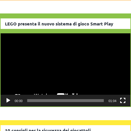
LEGO presenta il nuovo sistema di gioco Smart Play
Video
Player
00:00
01:04
10 consigli per la sicurezza dei giocattoli