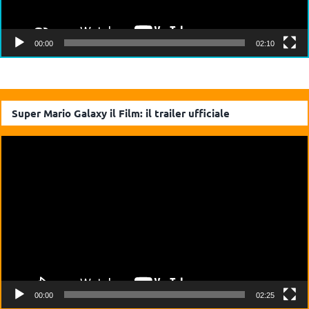
00:00
02:10
Super Mario Galaxy il Film: il trailer ufficiale
Video
Player
00:00
02:25