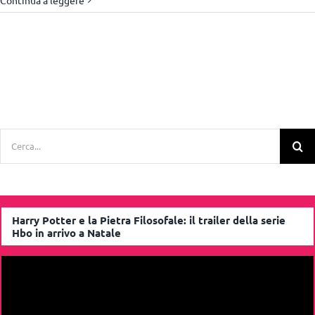
Cerca
per:
Harry Potter e la Pietra Filosofale: il trailer della serie
Hbo in arrivo a Natale
Video
Player