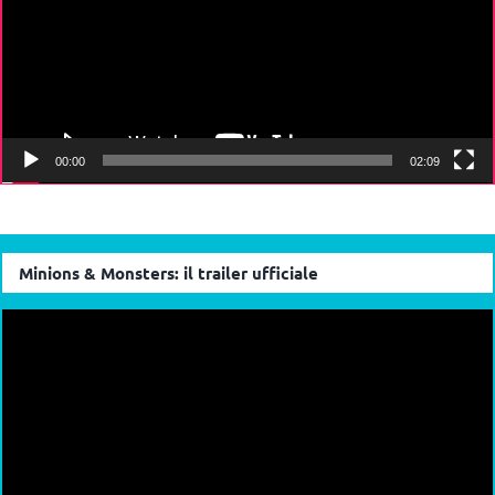
00:00
02:09
Minions & Monsters: il trailer ufficiale
Video
Player