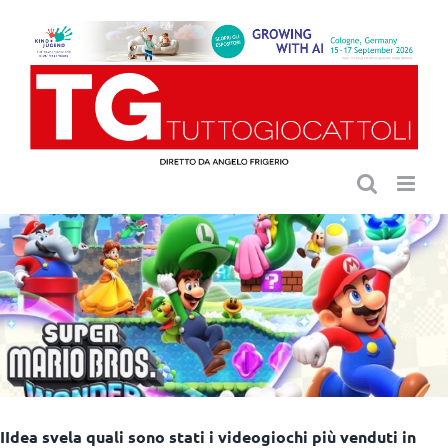
Salta
al
contenuto
IIdea svela quali sono stati i videogiochi più venduti in