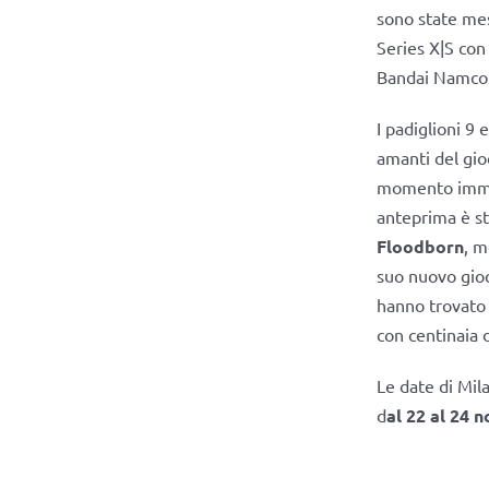
sono state mess
Series X|S con
Bandai Namco 
I padiglioni 9 e
amanti del gioc
momento immers
anteprima è st
Floodborn
, m
suo nuovo gioc
hanno trovato
con centinaia d
Le date di Mi
d
al 22 al 24 