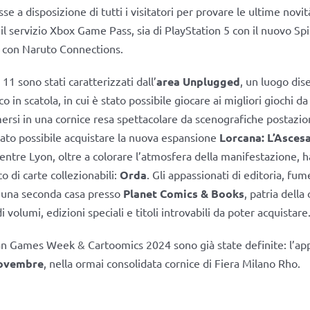
e a disposizione di tutti i visitatori per provare le ultime novit
 il servizio Xbox Game Pass, sia di PlayStation 5 con il nuovo Sp
con Naruto Connections.
 11 sono stati caratterizzati dall’
area Unplugged
, un luogo dis
o in scatola, in cui è stato possibile giocare ai migliori giochi da
i in una cornice resa spettacolare da scenografiche postazion
ato possibile acquistare la nuova espansione
Lorcana: L’Ascesa
entre Lyon, oltre a colorare l’atmosfera della manifestazione, h
o di carte collezionabili:
Orda
. Gli appassionati di editoria, fu
 una seconda casa presso
Planet Comics & Books
, patria della
i volumi, edizioni speciali e titoli introvabili da poter acquistare
lan Games Week & Cartoomics 2024 sono già state definite: l’a
novembre
, nella ormai consolidata cornice di Fiera Milano Rho.