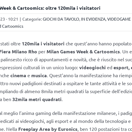
eek & Cartoomics: oltre 120mila i visitatori
3 - 10:21
|
Categorie:
GIOCHI DA TAVOLO
,
IN EVIDENZA
,
VIDEOGAME
 Cartoomics
stati oltre
120mila i visitatori
che quest’anno hanno popolato i
Fiera Milano Rho
per
Milan Games Week & Cartoomics
. Un 
palinsesto ricco di appuntamenti e novità, che è riuscito nel suo
espressioni culturali in un unico luogo:
videogiochi
ed
esport, 
anche
cinema
e
musica
. Quest’anno la manifestazione ha riemp
tro nuovi padiglioni destinati a ospitare le tante attività e le s
liando di almeno 8mila metri quadrati la superficie dell’edizi
 a ben
32mila metri quadrati
.
al meglio l’anima gaming della manifestazione milanese, i padigl
edicati ai videogiochi, agli esport e al mondo della tecnologia e
ne. Nella
Freeplay Area by Euronics
, ben 120 postazioni tra c