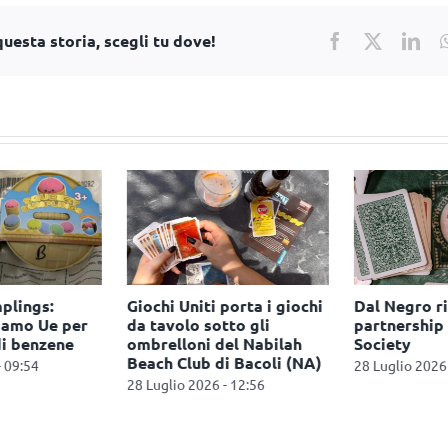
uesta storia, scegli tu dove!
Facebook
X
Lin
lings:
Giochi Uniti porta i giochi
Dal Negro ri
hiamo Ue per
da tavolo sotto gli
partnership 
i benzene
ombrelloni del Nabilah
Society
Beach Club di Bacoli (NA)
 09:54
28 Luglio 2026 
28 Luglio 2026 - 12:56