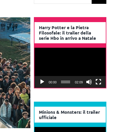
per:
Harry Potter e la Pietra
Filosofale: il trailer della
serie Hbo in arrivo a Natale
Video
Player
00:00
02:09
Minions & Monsters: il trailer
ufficiale
Video