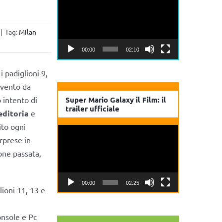
Player
|
Tag:
Milan
00:00
02:10
 padiglioni 9,
evento da
 intento di
Super Mario Galaxy il Film: il
trailer ufficiale
editoria
e
ito ogni
Video
orprese in
Player
one passata,
00:00
02:25
ioni 11, 13 e
onsole e Pc