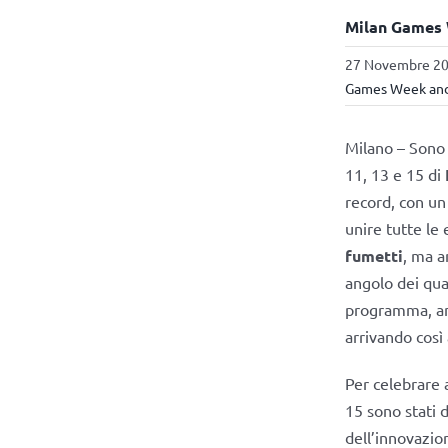
Milan Games W
27 Novembre 202
Games Week and
Milano – Sono 
11, 13 e 15 di
record, con un 
unire tutte le 
fumetti
, ma 
angolo dei quat
programma, amp
arrivando così
Per celebrare 
15 sono stati d
dell’innovazio