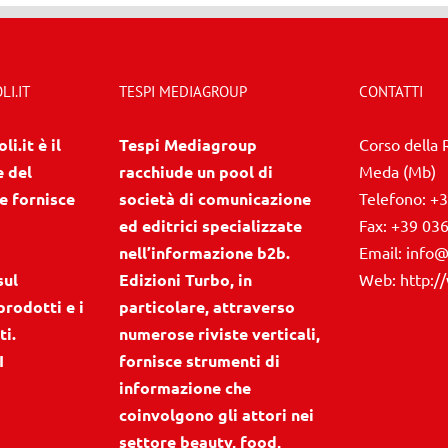
I.IT
TESPI MEDIAGROUP
CONTATTI
i.it è il
Tespi Mediagroup
Corso della 
e del
racchiude un pool di
Meda (Mb)
e fornisce
società di comunicazione
Telefono:
+3
ed editrici specializzate
Fax:
+39 03
nell’informazione b2b.
Email:
info@
sul
Edizioni Turbo, in
Web:
http:/
prodotti e i
particolare, attraverso
ti.
numerose riviste verticali,
I
fornisce strumenti di
informazione che
coinvolgono gli attori nei
settore beauty, food,