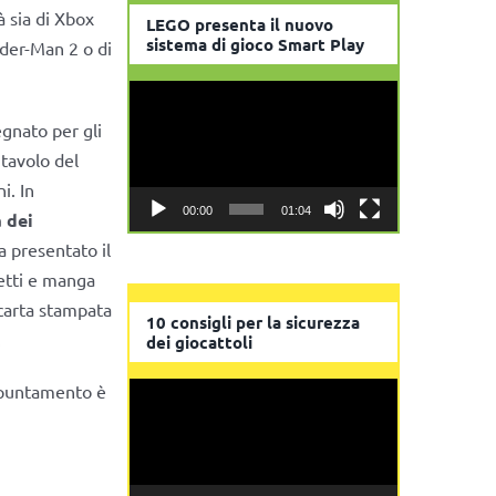
à sia di Xbox
LEGO presenta il nuovo
sistema di gioco Smart Play
ider-Man 2 o di
Video
Player
egnato per gli
 tavolo del
i. In
00:00
01:04
 dei
a presentato il
metti e manga
 carta stampata
10 consigli per la sicurezza
.
dei giocattoli
ppuntamento è
Video
Player