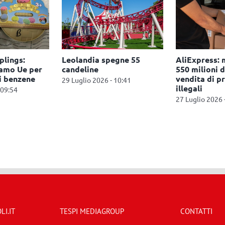
lings:
Leolandia spegne 55
AliExpress: 
hiamo Ue per
candeline
550 milioni d
i benzene
vendita di p
29 Luglio 2026 - 10:41
illegali
 09:54
27 Luglio 2026 
I.IT
TESPI MEDIAGROUP
CONTATTI