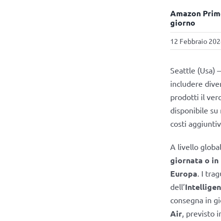
Amazon Prime:
giorno
12 Febbraio 202
Seattle (Usa) 
includere dive
prodotti il ve
disponibile su 
costi aggiunti
A livello glob
giornata o in
Europa
. I tra
dell’
Intelligen
consegna in gi
Air
, previsto 