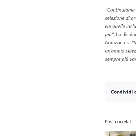
“Continuiamo a
selezione di pr
cui quelle incl
più”
, ha dichi
Amazon.es.
“S
un’ampia selez
sempre più van
Condividi q
Post correlati