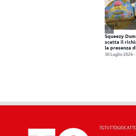
phone e
Abilmente torna con
Squeezy Dump
tre anni: la
quattro appuntamenti in
scatta il ric
gge al
autunno
la presenza d
21 Luglio 2026 - 11:46
30 Luglio 2026 -
10:30
TGTUTTOGIOCATTOL