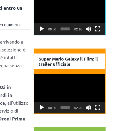
Player
i entro un
e-commerce
00:00
02:10
 arrivando a
 selezione di
è infatti
Super Mario Galaxy il Film: il
trailer ufficiale
egna senza
Video
Player
tti in
rdi in
ica
, all’utilizzo
00:00
02:25
servizio di
Droni Prime