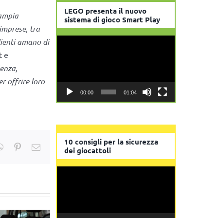
LEGO presenta il nuovo
’ampia
sistema di gioco Smart Play
 imprese, tra
lienti amano di
Video
t e
Player
ienza,
r offrire loro
00:00
01:04
10 consigli per la sicurezza
kedIn
WhatsApp
Pinterest
Email
dei giocattoli
Video
Player