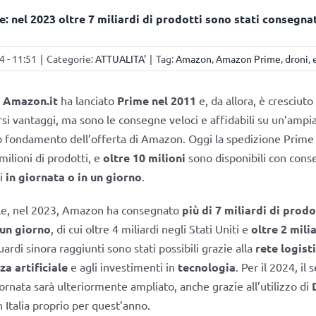
 nel 2023 oltre 7 miliardi di prodotti sono stati consegnat
4 - 11:51
|
Categorie:
ATTUALITA'
|
Tag:
Amazon
,
Amazon Prime
,
droni
,
–
Amazon.it
ha lanciato
Prime nel 2011
e, da allora, è cresciuto
rsi vantaggi, ma sono le consegne veloci e affidabili su un’ampia
ro fondamento dell’offerta di Amazon. Oggi la spedizione Prime 
milioni di prodotti, e
oltre 10 milioni
sono disponibili con cons
vi
in giornata o in un giorno
.
ale, nel 2023, Amazon ha consegnato
più di 7 miliardi di prodo
 un giorno
, di cui oltre 4 miliardi negli Stati Uniti e
oltre 2 milia
guardi sinora raggiunti sono stati possibili grazie alla
rete logist
za artificiale
e agli investimenti in
tecnologia
. Per il 2024, il 
ornata sarà ulteriormente ampliato, anche grazie all’utilizzo di
in Italia proprio per quest’anno.