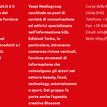
i.it è il
Tespi Mediagroup
Corso della 
e del
racchiude un pool di
Meda (Mb)
e fornisce
società di comunicazione
Telefono:
+3
ed editrici specializzate
Fax:
+39 03
nell’informazione b2b.
Email:
info@
sul
Edizioni Turbo, in
Web:
http:/
prodotti e i
particolare, attraverso
ti.
numerose riviste verticali,
I
fornisce strumenti di
informazione che
coinvolgono gli attori nei
settore beauty, food,
technology, entertainment
e sport. Del gruppo fa
parte anche l’agenzia
creativa Blossom