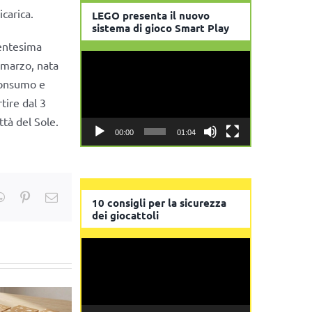
icarica.
LEGO presenta il nuovo
sistema di gioco Smart Play
ventesima
Video
4 marzo, nata
Player
 consumo e
tire dal 3
ttà del Sole.
00:00
01:04
kedIn
WhatsApp
Pinterest
Email
10 consigli per la sicurezza
dei giocattoli
Video
Player