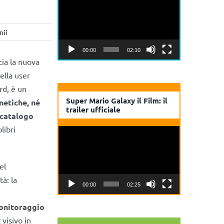
Player
nii
00:00
02:10
cia la nuova
ella user
rd, è un
Super Mario Galaxy il Film: il
netiche, né
trailer ufficiale
catalogo
libri
Video
Player
el
à: la
00:00
02:25
onitoraggio
 visivo in