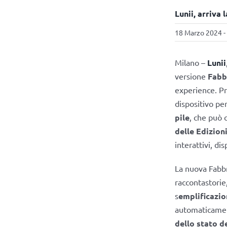
Lunii, arriva
18 Marzo 2024 -
Milano –
Lunii
versione
Fabb
experience. Pr
dispositivo pe
pile
, che può 
delle Edizioni
interattivi, dis
La nuova Fabbr
raccontastorie,
s
emplificazio
automaticament
dello stato d