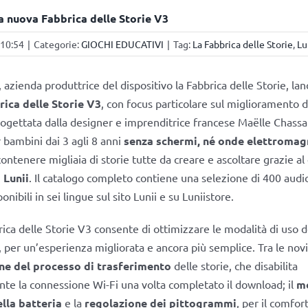
 la nuova Fabbrica delle Storie V3
 10:54
|
Categorie:
GIOCHI EDUCATIVI
|
Tag:
La Fabbrica delle Storie
,
Lu
, azienda produttrice del dispositivo la Fabbrica delle Storie, lan
rica delle Storie V3
, con focus particolare sul miglioramento d
ogettata dalla designer e imprenditrice francese Maëlle Chassa
r bambini dai 3 agli 8 anni
senza schermi, né onde elettromag
contenere migliaia di storie tutte da creare e ascoltare grazie al
 Lunii
. Il catalogo completo contiene una selezione di 400 audio
ponibili in sei lingue sul sito Lunii e su Luniistore.
ica delle Storie V3 consente di ottimizzare le modalità di uso d
 per un’esperienza migliorata e ancora più semplice. Tra le novit
ne del processo di trasferimento
delle storie, che disabilita
e la connessione Wi-Fi una volta completato il download; il
m
ella batteria
e la
regolazione dei pittogrammi
, per il comfort