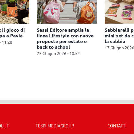
senta i
Toys Center, al via la
Faba punta
lorare con
campagna per il back to
sull’intratten
school 2026
screen-free pe
estivi
10:11
22 Luglio 2026 - 11:45
15 Luglio 2026 - 
I.IT
TESPI MEDIAGROUP
CONTATTI