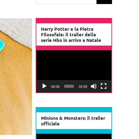
per:
Harry Potter e la Pietra
Filosofale: il trailer della
serie Hbo in arrivo a Natale
Video
Player
00:00
02:09
Minions & Monsters: il trailer
ufficiale
Video