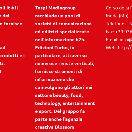
i.it è il
Tespi Mediagroup
Corso della 
e del
racchiude un pool di
Meda (Mb)
e fornisce
società di comunicazione
Telefono:
+3
ed editrici specializzate
Fax:
+39 03
nell’informazione b2b.
Email:
info@
sul
Edizioni Turbo, in
Web:
http:/
prodotti e i
particolare, attraverso
ti.
numerose riviste verticali,
I
fornisce strumenti di
informazione che
coinvolgono gli attori nei
settore beauty, food,
technology, entertainment
e sport. Del gruppo fa
parte anche l’agenzia
creativa Blossom