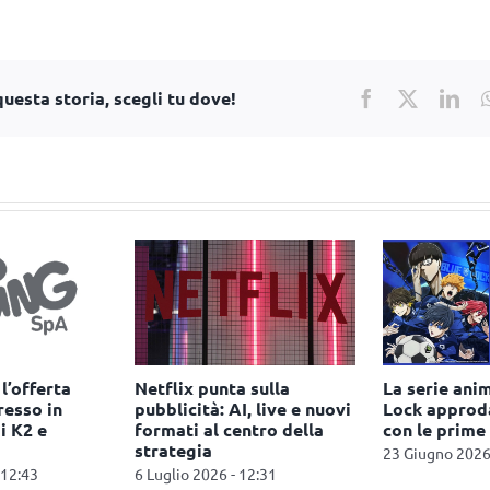
uesta storia, scegli tu dove!
Facebook
X
Lin
l’offerta
Netflix punta sulla
La serie ani
resso in
pubblicità: AI, live e nuovi
Lock approda
i K2 e
formati al centro della
con le prime
strategia
23 Giugno 2026
 12:43
6 Luglio 2026 - 12:31