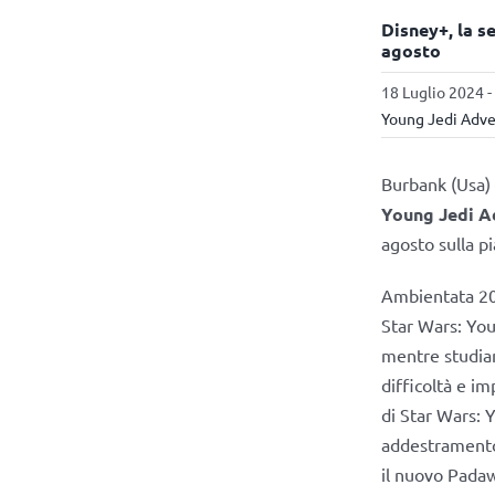
Disney+, la s
agosto
18 Luglio 2024 -
Young Jedi Adv
Burbank (Usa) 
Young Jedi A
agosto sulla p
Ambientata 20
Star Wars: You
mentre studiano
difficoltà e i
di Star Wars: 
addestramento e
il nuovo Padaw