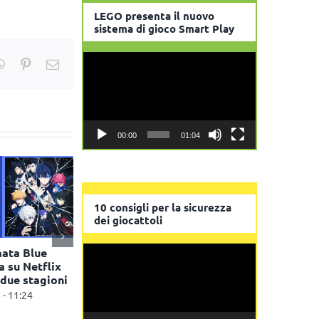
LEGO presenta il nuovo
sistema di gioco Smart Play
Video
kedIn
WhatsApp
Pinterest
Email
Player
00:00
01:04
10 consigli per la sicurezza
dei giocattoli
Video
mata Blue
Talking Tom Heroes
Monopoly di
 su Netflix
debutta nei cinema
reality game
Player
 due stagioni
italiani ed europei
27 Luglio 2026
 - 11:24
27 Luglio 2026 - 11:51