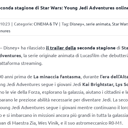
econda stagione di Star Wars: Young Jedi Adventures online
 10:23
|
Categorie:
CINEMA & TV
|
Tag:
Disney+
,
serie animata
,
Star War
enures
– Disney+ ha rilasciato
il trailer della
seconda stagione
di
St
dventures
, la serie originale animata di Lucasfilm che debutte
iattaforma streaming.
0 anni prima de
La minaccia fantasma
, durante
l’era dell’Al
ng Jedi Adventures segue i giovani Jedi
Kai Brightstar, Lys S
 le vie della Forza, esplorano la galassia, aiutano i cittadini e l
mparano le preziose abilità necessarie per diventare Jedi. La sec
Young Jedi Adventures segue i giovani mentre continuano il lor
 si imbarcano in missioni ancora più grandi in tutta la galassia.
an di Maestra Zia, Wes Vinik, e il suo astromeccanico R0-M1.