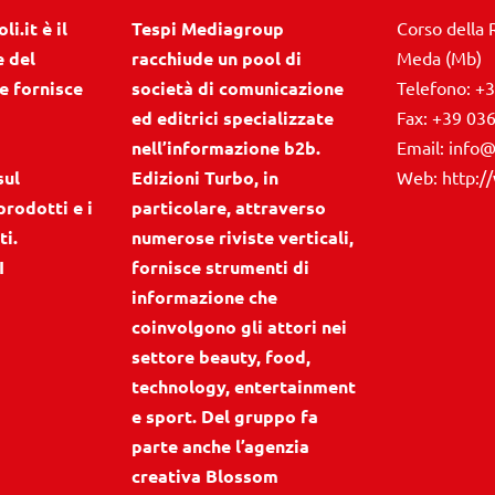
i.it è il
Tespi Mediagroup
Corso della 
e del
racchiude un pool di
Meda (Mb)
e fornisce
società di comunicazione
Telefono:
+3
ed editrici specializzate
Fax:
+39 03
nell’informazione b2b.
Email:
info@
sul
Edizioni Turbo, in
Web:
http:/
prodotti e i
particolare, attraverso
ti.
numerose riviste verticali,
I
fornisce strumenti di
informazione che
coinvolgono gli attori nei
settore beauty, food,
technology, entertainment
e sport. Del gruppo fa
parte anche l’agenzia
creativa Blossom