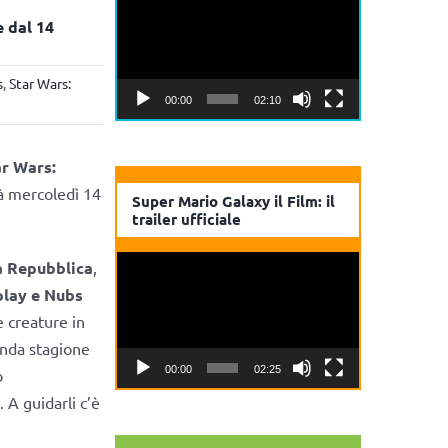
Player
 dal 14
s
,
Star Wars:
00:00
02:10
ar Wars:
rà mercoledì 14
Super Mario Galaxy il Film: il
trailer ufficiale
Video
ta Repubblica
,
Player
olay e Nubs
e creature in
onda stagione
00:00
02:25
o
 A guidarli c’è