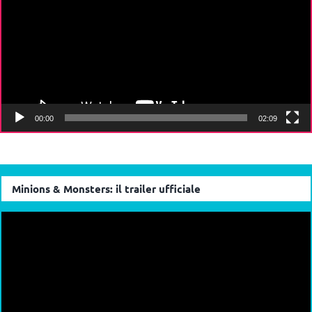
00:00
02:09
Minions & Monsters: il trailer ufficiale
Video
Player