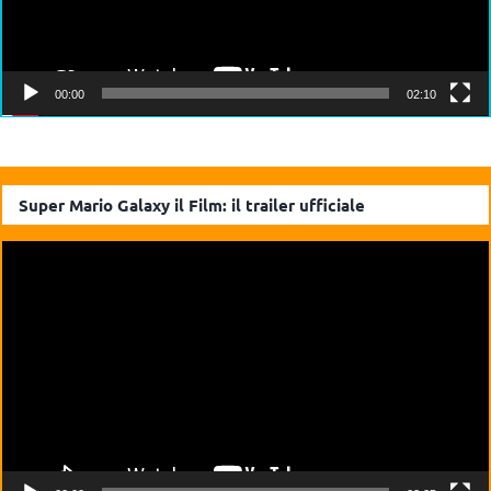
00:00
02:10
Super Mario Galaxy il Film: il trailer ufficiale
Video
Player