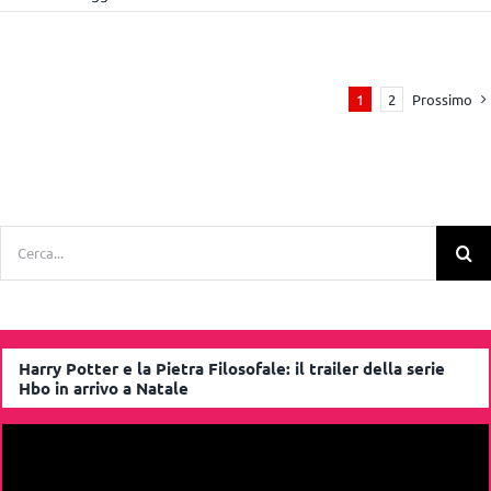
Prossimo
1
2
Cerca
per:
Harry Potter e la Pietra Filosofale: il trailer della serie
Hbo in arrivo a Natale
Video
Player