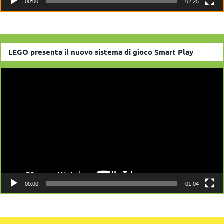
00:00
02:25
LEGO presenta il nuovo sistema di gioco Smart Play
Video
Player
00:00
01:04