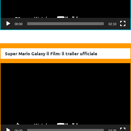
00:00
02:10
Super Mario Galaxy il Film: il trailer ufficiale
Video
Player
00:00
02:25