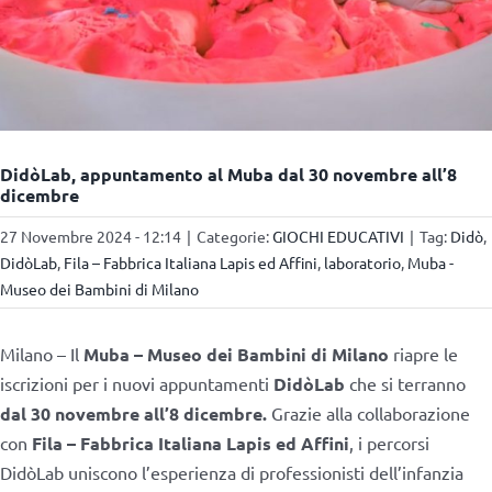
DidòLab, appuntamento al Muba dal 30 novembre all’8
dicembre
27 Novembre 2024 - 12:14
|
Categorie:
GIOCHI EDUCATIVI
|
Tag:
Didò
,
DidòLab
,
Fila – Fabbrica Italiana Lapis ed Affini
,
laboratorio
,
Muba -
Museo dei Bambini di Milano
Milano – Il
Muba – Museo dei Bambini di Milano
riapre le
iscrizioni per i nuovi appuntamenti
DidòLab
che si terranno
dal 30 novembre all’8 dicembre.
Grazie alla collaborazione
con
Fila – Fabbrica Italiana Lapis ed Affini
, i percorsi
DidòLab uniscono l’esperienza di professionisti dell’infanzia