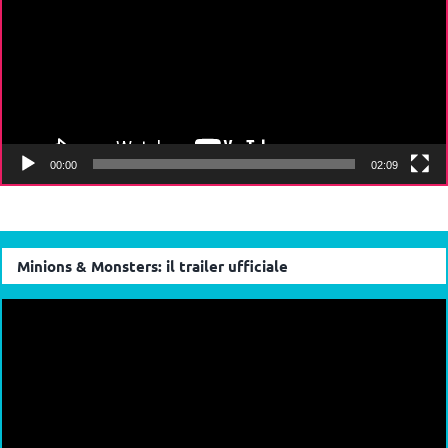
00:00
02:09
Minions & Monsters: il trailer ufficiale
Video
Player