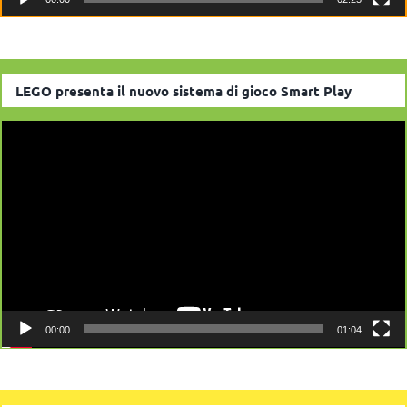
LEGO presenta il nuovo sistema di gioco Smart Play
Video
Player
00:00
01:04
10 consigli per la sicurezza dei giocattoli