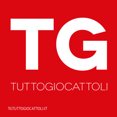
TGTUTTOGIOCATTOLI.IT
TGTuttogiocattoli.it è il periodico online del