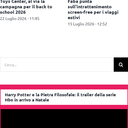
Hasbro lancia Blooms, la
Città del sole: Il gioco di
linea kidult di Play-Doh
inOrto fa tappa a Pavia
15 Luglio 2026 - 12:39
24 Giugno 2026 - 11:28
Cerca
per:
Harry Potter e la Pietra Filosofale: il trailer della serie
Hbo in arrivo a Natale
Video
Player