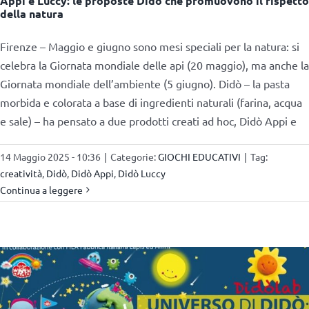
Appi e Luccy: le proposte Didò che promuovono il rispetto
della natura
Firenze – Maggio e giugno sono mesi speciali per la natura: si
celebra la Giornata mondiale delle api (20 maggio), ma anche la
Giornata mondiale dell’ambiente (5 giugno). Didò – la pasta
morbida e colorata a base di ingredienti naturali (farina, acqua
e sale) – ha pensato a due prodotti creati ad hoc, Didò Appi e
14 Maggio 2025 - 10:36
|
Categorie:
GIOCHI EDUCATIVI
|
Tag:
creatività
,
Didò
,
Didò Appi
,
Didò Luccy
Continua a leggere