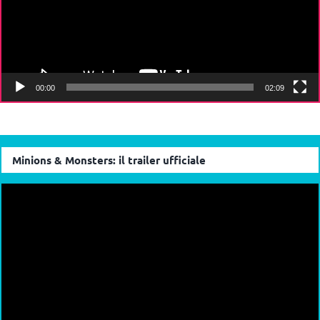
00:00
02:09
Minions & Monsters: il trailer ufficiale
Video
Player