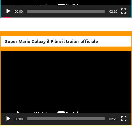
00:00
02:10
Super Mario Galaxy il Film: il trailer ufficiale
Video
Player
00:00
02:25