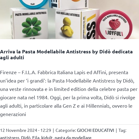
Arriva la Pasta Modellabile Antistress by Didò dedicata
agli adulti
Firenze – F.I.L.A. Fabbrica Italiana Lapis ed Affini, presenta
un’idea per ‘i grandi’: la Pasta Modellabile Antistress by Didò,
una veste rinnovata e in limited edition della celebre pasta per
giocare nata nel 1984. Oggi, per la prima volta, Didò si rivolge
agli adulti, in particolare alla Gen Z e ai Millennials, ovvero le
generazioni
12 Novembre 2024 - 12:29
|
Categorie:
GIOCHI EDUCATIVI
|
Tag:
antistress
,
Didò
,
Fila
,
kidult
,
pasta da modellare