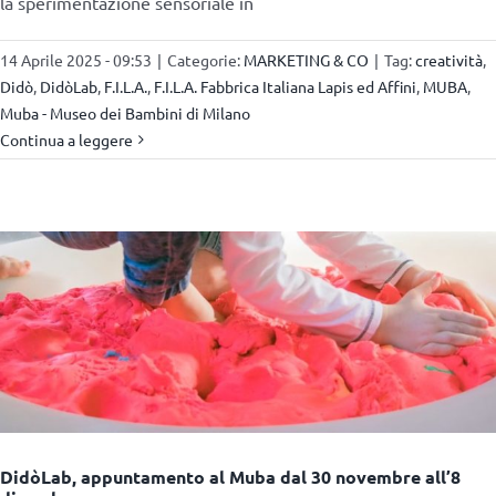
la sperimentazione sensoriale in
14 Aprile 2025 - 09:53
|
Categorie:
MARKETING & CO
|
Tag:
creatività
,
Didò
,
DidòLab
,
F.I.L.A.
,
F.I.L.A. Fabbrica Italiana Lapis ed Affini
,
MUBA
,
Muba - Museo dei Bambini di Milano
Continua a leggere
DidòLab, appuntamento al Muba dal 30 novembre all’8