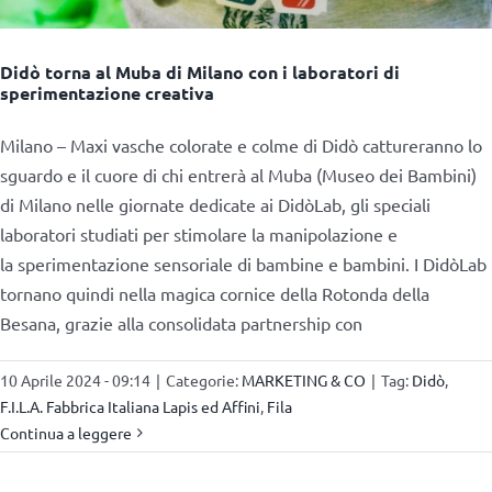
Didò torna al Muba di Milano con i laboratori di
sperimentazione creativa
Milano – Maxi vasche colorate e colme di Didò cattureranno lo
sguardo e il cuore di chi entrerà al Muba (Museo dei Bambini)
di Milano nelle giornate dedicate ai DidòLab, gli speciali
laboratori studiati per stimolare la manipolazione e
la sperimentazione sensoriale di bambine e bambini. I DidòLab
tornano quindi nella magica cornice della Rotonda della
Besana, grazie alla consolidata partnership con
10 Aprile 2024 - 09:14
|
Categorie:
MARKETING & CO
|
Tag:
Didò
,
F.I.L.A. Fabbrica Italiana Lapis ed Affini
,
Fila
Continua a leggere