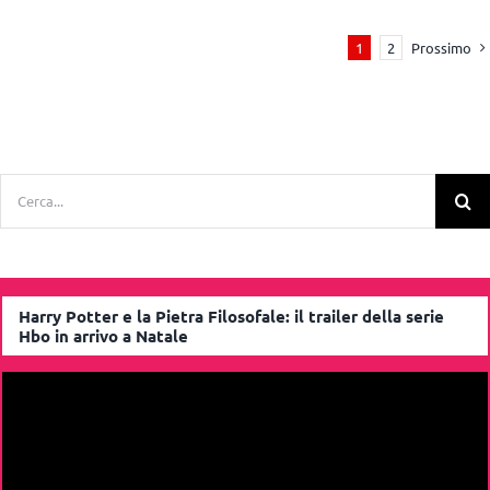
Prossimo
1
2
Cerca
per:
Harry Potter e la Pietra Filosofale: il trailer della serie
Hbo in arrivo a Natale
Video
Player