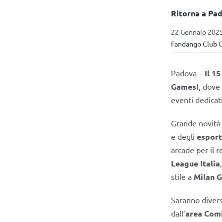
Ritorna a Pa
22 Gennaio 2025
Fandango Club C
Padova –
Il 1
Games!
, dove
eventi dedicat
Grande novità 
e degli
esport
arcade per il 
League Italia
stile a
Milan 
Saranno divers
dall’
area Com