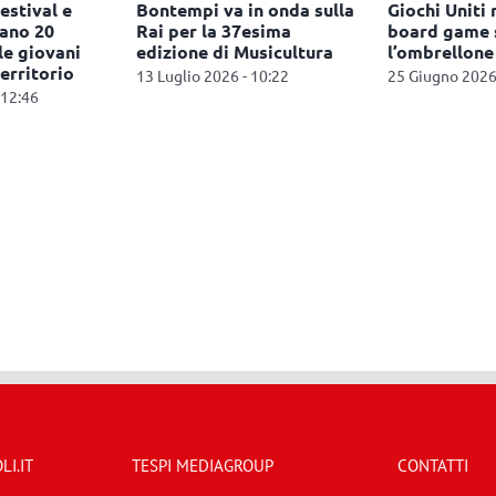
estival e
Bontempi va in onda sulla
Giochi Uniti 
nano 20
Rai per la 37esima
board game 
le giovani
edizione di Musicultura
l’ombrellone
territorio
13 Luglio 2026 - 10:22
25 Giugno 2026
 12:46
I.IT
TESPI MEDIAGROUP
CONTATTI