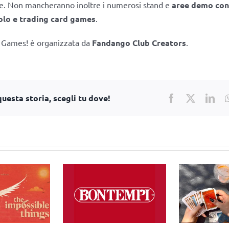
e. Non mancheranno inoltre i numerosi stand e
aree demo con 
uolo e trading card games
.
 Games! è organizzata da
Fandango Club Creators
.
uesta storia, scegli tu dove!
Facebook
X
Lin