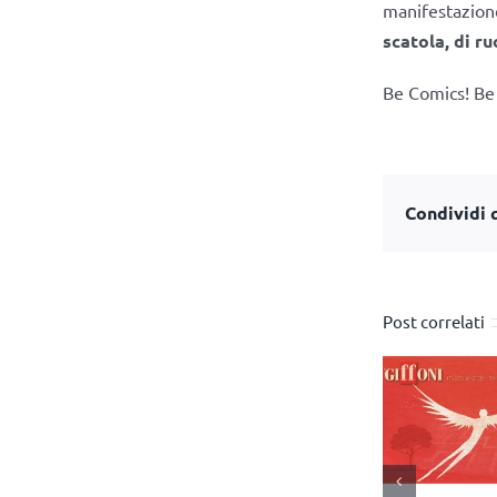
manifestazion
scatola, di r
Be Comics! Be
Condividi q
Post correlati