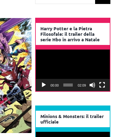
per:
Harry Potter e la Pietra
Filosofale: il trailer della
serie Hbo in arrivo a Natale
Video
Player
00:00
02:09
Minions & Monsters: il trailer
ufficiale
Video