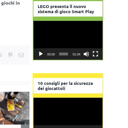
giochi in
LEGO presenta il nuovo
sistema di gioco Smart Play
Video
Player
kedIn
WhatsApp
Pinterest
Email
00:00
01:04
10 consigli per la sicurezza
dei giocattoli
Video
Player