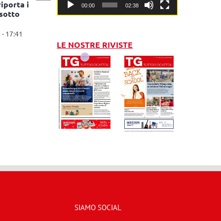
riporta i
00:00
02:38
sotto
 - 17:41
LE NOSTRE RIVISTE
SIAMO SOCIAL