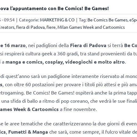
dova l’appuntamento con Be Comics! Be Games!
 - 09:54
|
Categorie:
MARKETING & CO
|
Tag:
Be Comics Be Games
,
eSp
reators
,
fiera di Padova
,
fiere
,
Milan Games Week and Cartoomics
5 e 16 marzo
, nei padiglioni della
Fiera di Padova
si terrà
Be Co
 si respirerà cultura geek a 360 gradi, tra stand provenienti da t
i a
manga e comics, cosplay, videogiochi e molto altro
.
di quest’anno sarà un padiglione interamente riservato al mon
s
, con oltre 60 postazioni per provare i titoli più attesi e più am
retrogaming. Be Comics! Be Games! ospiterà anche la prima tapp
, una sfida di ballo a ritmo di pop coreano, che vedrà le sue final
Games Week & Cartoomics
a fine novembre.
e le aree tematiche che caratterizzeranno la due giorni di event
ics
,
Fumetti & Manga
che sarà, come sempre, il fulcro vitale de