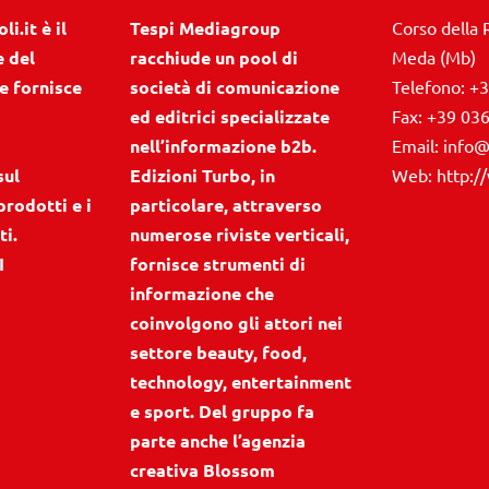
i.it è il
Tespi Mediagroup
Corso della 
e del
racchiude un pool di
Meda (Mb)
e fornisce
società di comunicazione
Telefono:
+3
ed editrici specializzate
Fax:
+39 03
nell’informazione b2b.
Email:
info@
sul
Edizioni Turbo, in
Web:
http:/
prodotti e i
particolare, attraverso
ti.
numerose riviste verticali,
I
fornisce strumenti di
informazione che
coinvolgono gli attori nei
settore beauty, food,
technology, entertainment
e sport. Del gruppo fa
parte anche l’agenzia
creativa Blossom