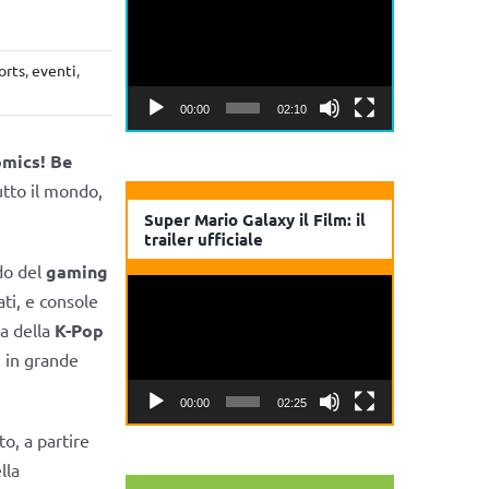
Player
orts
,
eventi
,
00:00
02:10
mics! Be
utto il mondo,
Super Mario Galaxy il Film: il
trailer ufficiale
do del
gaming
Video
ati, e console
Player
a della
K-Pop
i in grande
00:00
02:25
o, a partire
lla