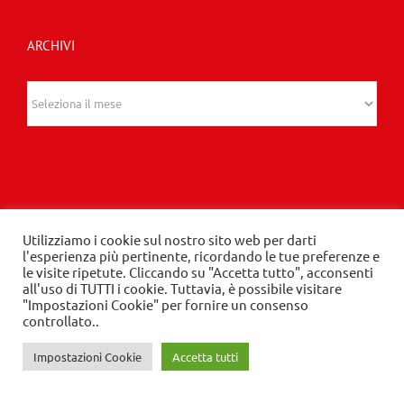
ARCHIVI
Archivi
Utilizziamo i cookie sul nostro sito web per darti
l'esperienza più pertinente, ricordando le tue preferenze e
© 2020 Edizioni Turbo by Tespi Mediagroup -
le visite ripetute. Cliccando su "Accetta tutto", acconsenti
all'uso di TUTTI i cookie. Tuttavia, è possibile visitare
Direttore: Angelo Frigerio -
Privacy Policy
-
Cookie
"Impostazioni Cookie" per fornire un consenso
Policy
- P.IVA 03632610964
controllato..
Impostazioni Cookie
Accetta tutti
LinkedIn
Instagram
Facebook