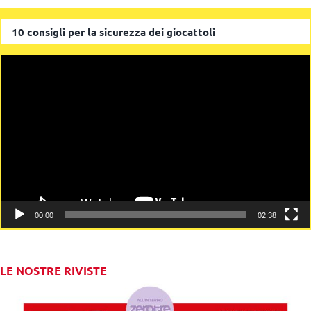
10 consigli per la sicurezza dei giocattoli
Video
Player
00:00
02:38
LE NOSTRE RIVISTE