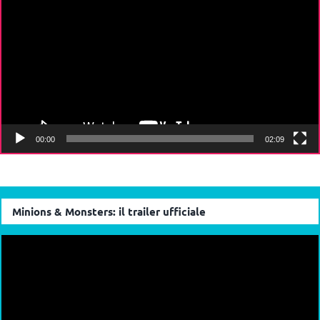
Player
00:00
02:09
Minions & Monsters: il trailer ufficiale
Video
Player