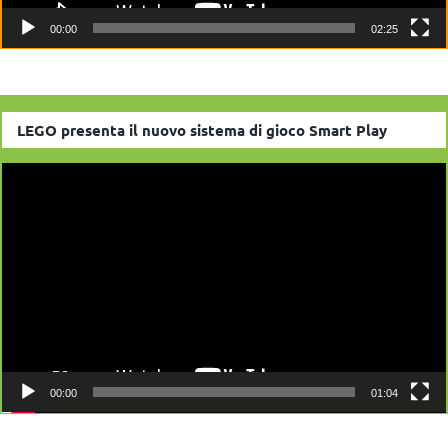
00:00
02:25
LEGO presenta il nuovo sistema di gioco Smart Play
Video
Player
00:00
01:04