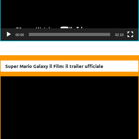
00:00
02:10
Super Mario Galaxy il Film: il trailer ufficiale
Video
Player