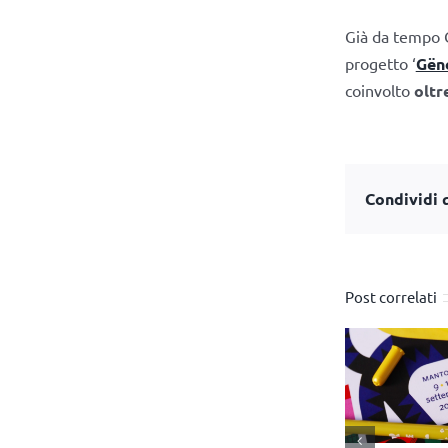
Già da tempo C
progetto ‘
Gëne
coinvolto
oltr
Condividi q
Post correlati