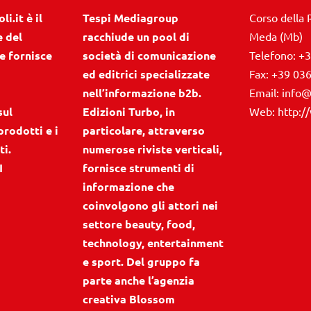
i.it è il
Tespi Mediagroup
Corso della 
e del
racchiude un pool di
Meda (Mb)
e fornisce
società di comunicazione
Telefono:
+3
ed editrici specializzate
Fax:
+39 03
nell’informazione b2b.
Email:
info@
sul
Edizioni Turbo, in
Web:
http:/
prodotti e i
particolare, attraverso
ti.
numerose riviste verticali,
I
fornisce strumenti di
informazione che
coinvolgono gli attori nei
settore beauty, food,
technology, entertainment
e sport. Del gruppo fa
parte anche l’agenzia
creativa Blossom