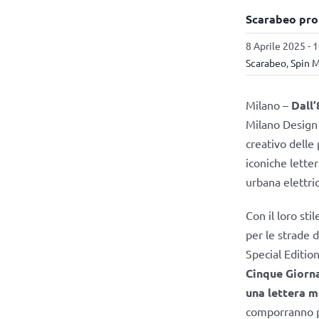
Scarabeo pro
8 Aprile 2025 - 
Scarabeo
,
Spin 
Milano –
Dall’
Milano Design
creativo delle
iconiche letter
urbana elettric
Con il loro sti
per le strade 
Special Edition
Cinque Giorn
una lettera m
comporranno p