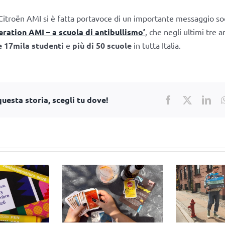
itroën AMI si è fatta portavoce di un importante messaggio soci
ration AMI – a scuola di antibullismo’
, che negli ultimi tre a
e 17mila studenti
e
più di 50 scuole
in tutta Italia.
uesta storia, scegli tu dove!
Facebook
X
Lin