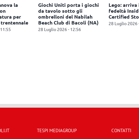
nnova la
Giochi Uniti porta i giochi
Lego: arriva
con
da tavolo sotto gli
fedeltà Inside
atura per
ombrelloni del Nabilah
Certified Sto
l trentennale
Beach Club di Bacoli (NA)
28 Luglio 2026 
 11:55
28 Luglio 2026 - 12:56
I.IT
TESPI MEDIAGROUP
CONTATTI