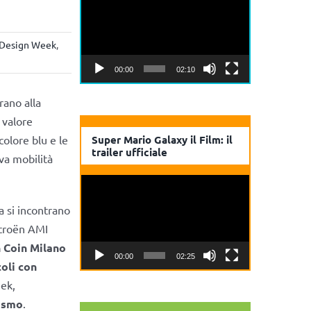
Player
 Design Week
,
00:00
02:10
rano alla
 valore
colore blu e le
Super Mario Galaxy il Film: il
trailer ufficiale
va mobilità
Video
Player
a si incontrano
itroën AMI
n Coin Milano
00:00
02:25
coli con
eek,
lismo
.