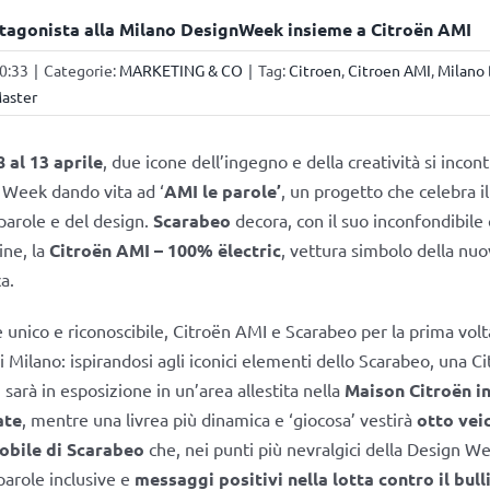
tagonista alla Milano DesignWeek insieme a Citroën AMI
10:33
|
Categorie:
MARKETING & CO
|
Tag:
Citroen
,
Citroen AMI
,
Milano
Master
8 al 13 aprile
, due icone dell’ingegno e della creatività si incont
 Week dando vita ad ‘
AMI le parole’
, un progetto che celebra il
 parole e del design.
Scarabeo
decora, con il suo inconfondibile 
ine, la
Citroën AMI – 100% ëlectric
, vettura simbolo della nuo
a.
le unico e riconoscibile, Citroën AMI e Scarabeo per la prima volt
di Milano: ispirandosi agli iconici elementi dello Scarabeo, una C
 sarà in esposizione in un’area allestita nella
Maison Citroën i
ate
, mentre una livrea più dinamica e ‘giocosa’ vestirà
otto vei
obile di Scarabeo
che, nei punti più nevralgici della Design W
arole inclusive e
messaggi positivi nella lotta contro il bul