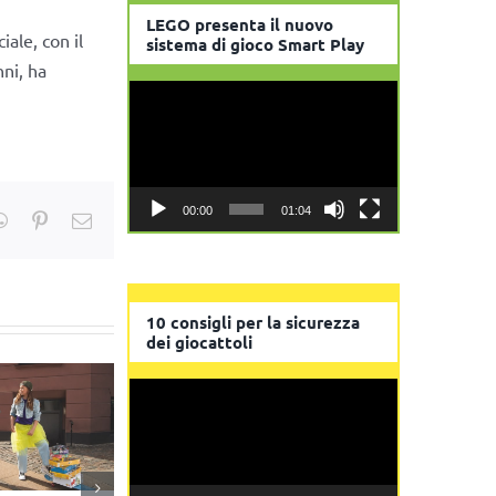
LEGO presenta il nuovo
ale, con il
sistema di gioco Smart Play
nni, ha
Video
Player
00:00
01:04
kedIn
WhatsApp
Pinterest
Email
10 consigli per la sicurezza
dei giocattoli
Video
Player