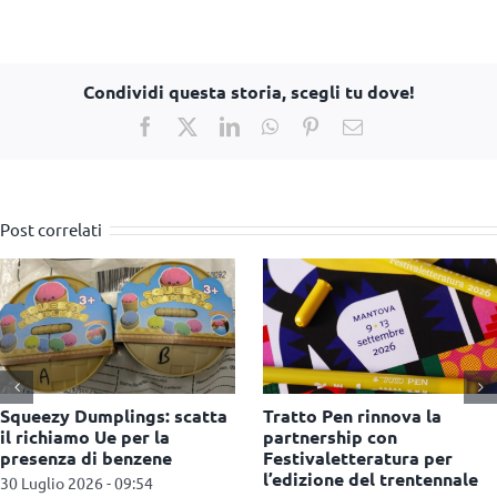
Condividi questa storia, scegli tu dove!
Facebook
X
LinkedIn
WhatsApp
Pinterest
Email
Post correlati
Leolandia spegne 55
Giochi Uniti porta i giochi
candeline
da tavolo sotto gli
ombrelloni del Nabilah
29 Luglio 2026 - 10:41
Beach Club di Bacoli (NA)