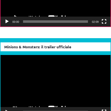
00:00
02:09
Minions & Monsters: il trailer ufficiale
Video
Player