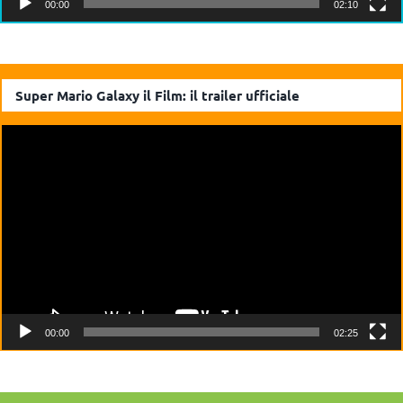
00:00
02:10
Super Mario Galaxy il Film: il trailer ufficiale
Video
Player
00:00
02:25