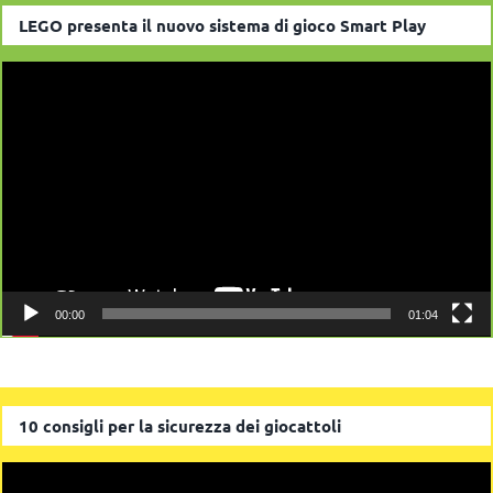
LEGO presenta il nuovo sistema di gioco Smart Play
Video
Player
00:00
01:04
10 consigli per la sicurezza dei giocattoli
Video