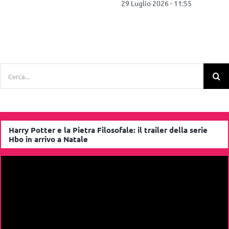
28 Luglio 2026 - 12:56
Cerca
per:
Harry Potter e la Pietra Filosofale: il trailer della serie
Hbo in arrivo a Natale
Video
Player