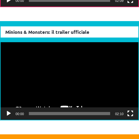
00:00
02:09
Minions & Monsters: il trailer ufficiale
Video
Player
00:00
02:10