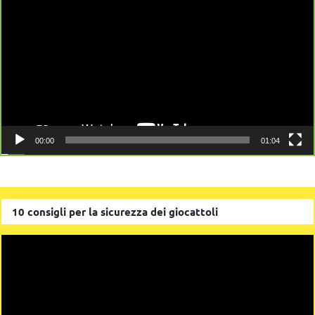
Player
00:00
01:04
10 consigli per la sicurezza dei giocattoli
Video
Player