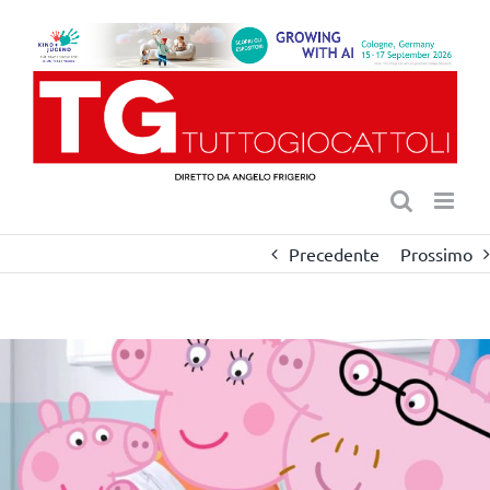
Salta
al
contenuto
Precedente
Prossimo