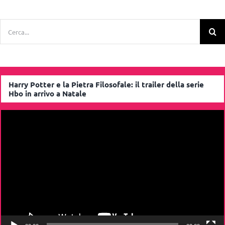
Cerca
per:
Harry Potter e la Pietra Filosofale: il trailer della serie
Hbo in arrivo a Natale
Video
Player