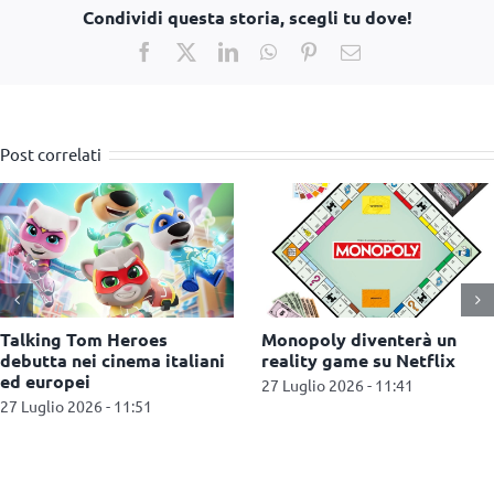
Condividi questa storia, scegli tu dove!
Facebook
X
LinkedIn
WhatsApp
Pinterest
Email
Post correlati
Netflix aggiunge i video
Boing amplia l’offerta kid
brevi ai suoi contenuti
con l’ingresso in
multimediali
portafoglio di K2 e Frisbe
15 Luglio 2026 - 12:58
15 Luglio 2026 - 12:43