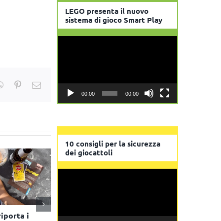
LEGO presenta il nuovo
sistema di gioco Smart Play
Video
Player
kedIn
WhatsApp
Pinterest
Email
00:00
00:00
10 consigli per la sicurezza
dei giocattoli
Video
Player
riporta i
Tratto Pen rinnova la
Giochi Uniti