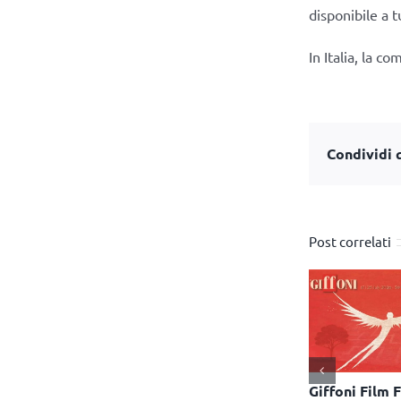
disponibile a t
In Italia, la c
Condividi q
Post correlati
orta i giochi
Lego: arriva il programma
Giffoni Film F