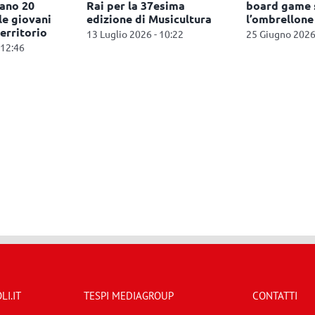
nano 20
Rai per la 37esima
board game 
le giovani
edizione di Musicultura
l’ombrellone
territorio
13 Luglio 2026 - 10:22
25 Giugno 2026
 12:46
I.IT
TESPI MEDIAGROUP
CONTATTI