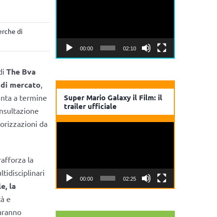
Player
erche di
00:00
02:10
di
The Bva
 di mercato
,
unta a termine
Super Mario Galaxy il Film: il
trailer ufficiale
onsultazione
torizzazioni da
Video
Player
afforza la
idisciplinari
00:00
02:25
e, la
tà e
aranno