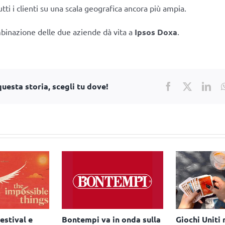
utti i clienti su una scala geografica ancora più ampia.
ombinazione delle due aziende dà vita a
Ipsos Doxa
.
uesta storia, scegli tu dove!
Facebook
X
Lin
estival e
Bontempi va in onda sulla
Giochi Uniti 