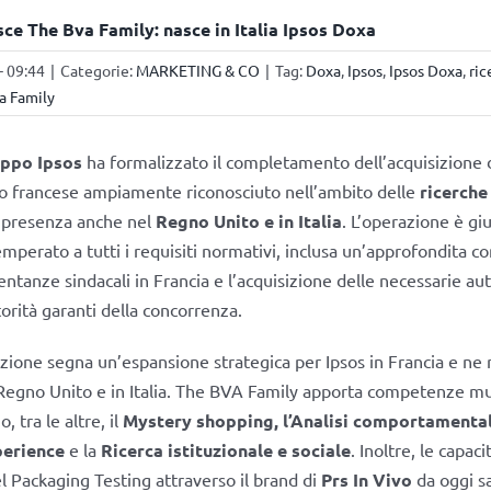
sce The Bva Family: nasce in Italia Ipsos Doxa
- 09:44
|
Categorie:
MARKETING & CO
|
Tag:
Doxa
,
Ipsos
,
Ipsos Doxa
,
ric
a Family
ppo Ipsos
ha formalizzato il completamento dell’acquisizione 
o francese ampiamente riconosciuto nell’ambito delle
ricerche
a presenza anche nel
Regno Unito e in Italia
. L’operazione è gi
mperato a tutti i requisiti normativi, inclusa un’approfondita c
entanze sindacali in Francia e l’acquisizione delle necessarie au
torità garanti della concorrenza.
zione segna un’espansione strategica per Ipsos in Francia e ne r
Regno Unito e in Italia. The BVA Family apporta competenze mult
, tra le altre, il
Mystery shopping, l’Analisi comportamental
erience
e la
Ricerca istituzionale e sociale
. Inoltre, le capaci
 Packaging Testing attraverso il brand di
Prs In Vivo
da oggi s