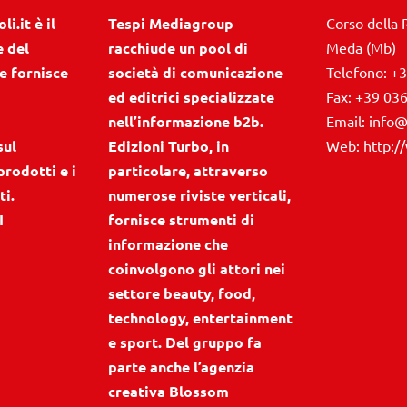
i.it è il
Tespi Mediagroup
Corso della 
e del
racchiude un pool di
Meda (Mb)
e fornisce
società di comunicazione
Telefono:
+3
ed editrici specializzate
Fax:
+39 03
nell’informazione b2b.
Email:
info@
sul
Edizioni Turbo, in
Web:
http:/
prodotti e i
particolare, attraverso
ti.
numerose riviste verticali,
I
fornisce strumenti di
informazione che
coinvolgono gli attori nei
settore beauty, food,
technology, entertainment
e sport. Del gruppo fa
parte anche l’agenzia
creativa Blossom