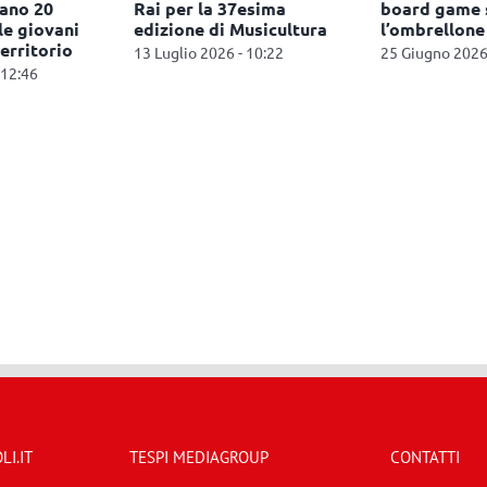
board game sotto
partnership con
l’ombrellone
Festivaletteratura per
l’edizione del trentenn
25 Giugno 2026 - 17:41
29 Luglio 2026 - 11:55
I.IT
TESPI MEDIAGROUP
CONTATTI