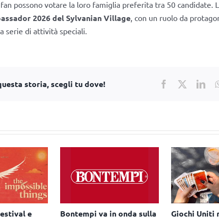
 fan possono votare la loro famiglia preferita tra 50 candidate. L
assador 2026 del Sylvanian Village
, con un ruolo da protago
 serie di attività speciali.
uesta storia, scegli tu dove!
Facebook
X
Lin
lla
Giochi Uniti riporta i
Tratto Pen rinnova la