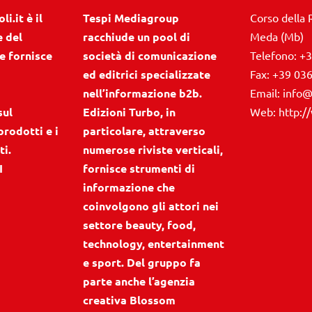
i.it è il
Tespi Mediagroup
Corso della 
e del
racchiude un pool di
Meda (Mb)
e fornisce
società di comunicazione
Telefono:
+3
ed editrici specializzate
Fax:
+39 03
nell’informazione b2b.
Email:
info@
sul
Edizioni Turbo, in
Web:
http:/
prodotti e i
particolare, attraverso
ti.
numerose riviste verticali,
I
fornisce strumenti di
informazione che
coinvolgono gli attori nei
settore beauty, food,
technology, entertainment
e sport. Del gruppo fa
parte anche l’agenzia
creativa Blossom