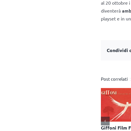
al 20 ottobre i
diventerà
amb
playset e in una
Condividi q
Post correlati
ma
Giffoni Film Festival e
Bontempi va in onda su