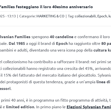
Families festeggiano il loro 40esimo anniversario
25 - 13:13
|
Categorie:
MARKETING & CO
|
Tag:
collezionabili
,
Epoch
,
k
lvanian Families
spengono
40 candeline
e confermano il loro 
bale.
Dal 1985
a oggi il brand di
Epoch
ha raggiunto oltre
80 pa
ambini e adulti, diventando una vera icona pop della
cultura k
l collezionismo ha contribuito a rafforzare il brand: nei primi se
ti collezionabili hanno registrato una crescita del 45%, arrivando
il 15% del fatturato del mercato italiano del giocattolo. Sylvani
ei protagonisti di questa tendenza, grazie a un’ampia
linea di
essori
.
i primi 40 anni, è in programma un fitto programma di attività, 
i
e
limited edition
. In primo piano le
Elezioni Sylvanian Fami