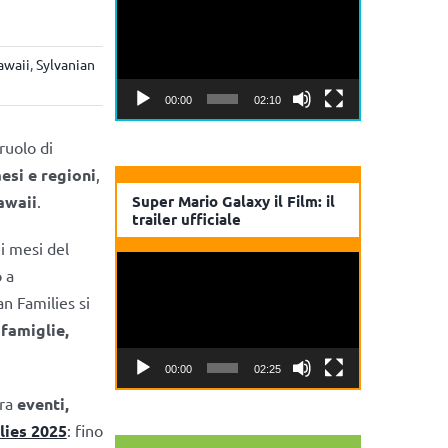
Player
awaii
,
Sylvanian
00:00
02:10
ruolo di
esi e regioni
,
awaii
.
Super Mario Galaxy il Film: il
trailer ufficiale
i mesi del
Video
 a
Player
an Families si
 famiglie,
00:00
02:25
tra
eventi,
lies 2025
: fino