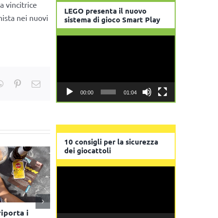
a vincitrice
LEGO presenta il nuovo
nista nei nuovi
sistema di gioco Smart Play
Video
Player
kedIn
WhatsApp
Pinterest
Email
00:00
01:04
10 consigli per la sicurezza
dei giocattoli
Video
Player
Giochi Uniti porta i giochi
Lego: arriva il progr