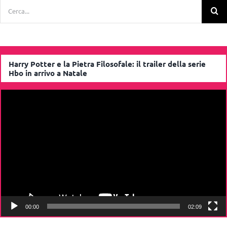
Cerca
per:
Harry Potter e la Pietra Filosofale: il trailer della serie
Hbo in arrivo a Natale
Video
Player
00:00
02:09