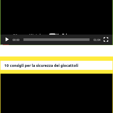
00:00
01:04
10 consigli per la sicurezza dei giocattoli
Video
Player