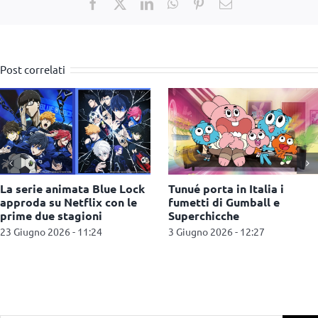
Facebook
X
LinkedIn
WhatsApp
Pinterest
Email
Post correlati
Warner Bros. Discovery
Imc Toys e Booster Milano
celebra i 25 anni de Il
scommettono su Cry
Signore degli Anelli
Babies e K-Pop Idol
3 Giugno 2026 - 10:17
26 Maggio 2026 - 11:14