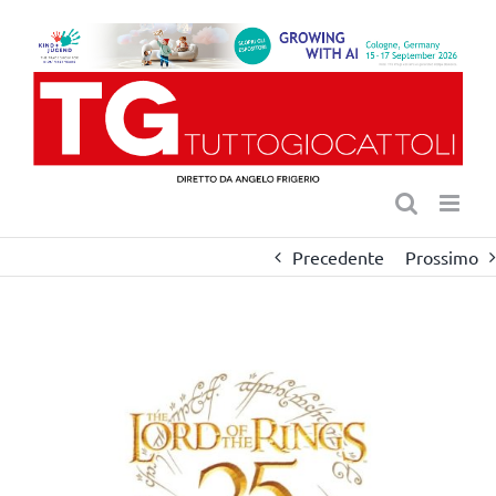
Salta
al
contenuto
Precedente
Prossimo