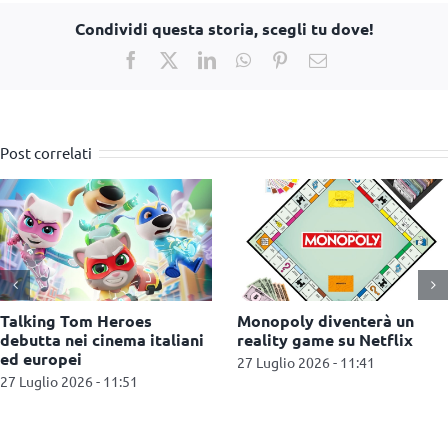
Condividi questa storia, scegli tu dove!
Facebook
X
LinkedIn
WhatsApp
Pinterest
Email
Post correlati
Hasbro annuncia una
Netflix aggiunge i video
partnership con Nintendo
brevi ai suoi contenuti
per The Legend of Zelda
multimediali
22 Luglio 2026 - 12:12
15 Luglio 2026 - 12:58