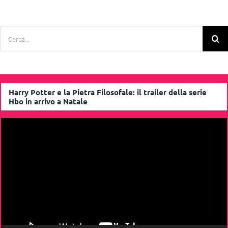
Cerca
per:
Harry Potter e la Pietra Filosofale: il trailer della serie
Hbo in arrivo a Natale
Video
Player