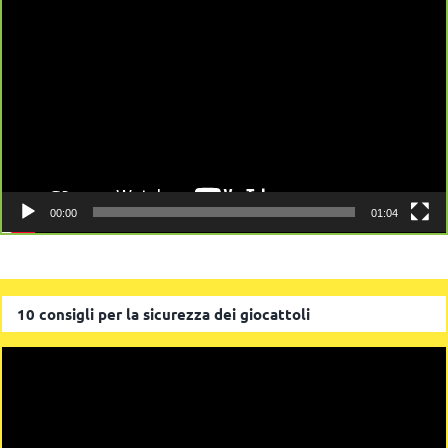
Player
00:00
01:04
10 consigli per la sicurezza dei giocattoli
Video
Player