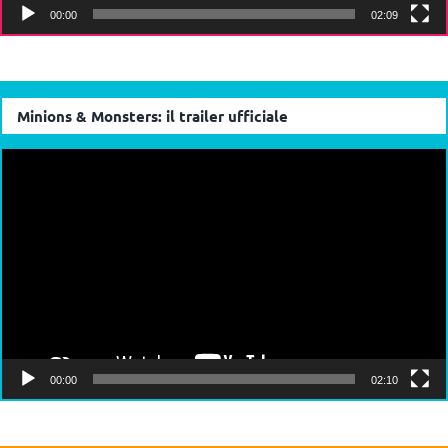
00:00
02:09
Minions & Monsters: il trailer ufficiale
Video
Player
00:00
02:10