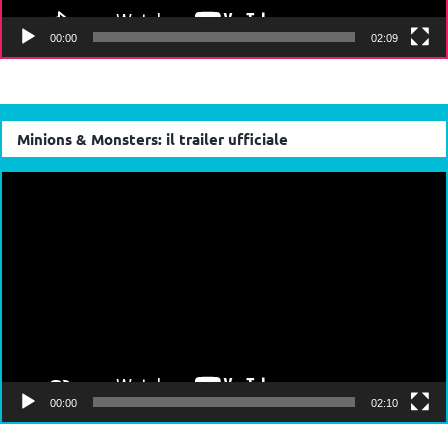
00:00
02:09
Minions & Monsters: il trailer ufficiale
Video
Player
00:00
02:10