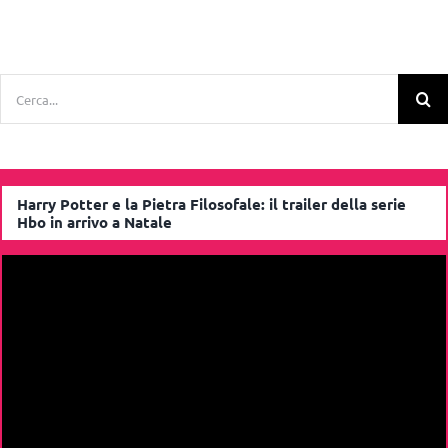
Cerca
per:
Harry Potter e la Pietra Filosofale: il trailer della serie
Hbo in arrivo a Natale
Video
Player