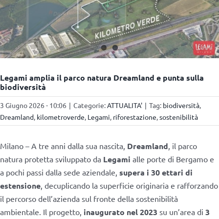
Legami amplia il parco natura Dreamland e punta sulla
biodiversità
3 Giugno 2026 - 10:06
|
Categorie:
ATTUALITA'
|
Tag:
biodiversità
,
Dreamland
,
kilometroverde
,
Legami
,
riforestazione
,
sostenibilità
Milano – A tre anni dalla sua nascita,
Dreamland
, il parco
natura protetta sviluppato da
Legami
alle porte di Bergamo e
a pochi passi dalla sede aziendale,
supera i 30 ettari di
estensione
, decuplicando la superficie originaria e rafforzando
il percorso dell’azienda sul fronte della sostenibilità
ambientale. Il progetto,
inaugurato nel 2023
su un’area di
3