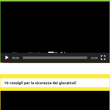
Video
Player
00:00
01:04
10 consigli per la sicurezza dei giocattoli
Video
Player