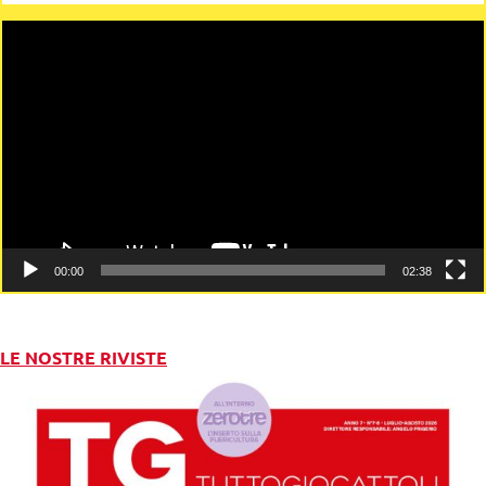
Video
Player
00:00
02:38
LE NOSTRE RIVISTE