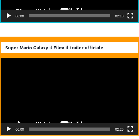
00:00
02:10
Super Mario Galaxy il Film: il trailer ufficiale
Video
Player
00:00
02:25