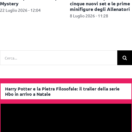
me
una campagna di
Miley Cyrus
ri
comunicazione a Milano
1 Luglio 2026 - 11:32
1 Luglio 2026 - 12:30
Cerca
per:
Harry Potter e la Pietra Filosofale: il trailer della serie
Hbo in arrivo a Natale
Video
Player