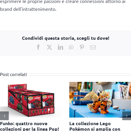
esprimere le proprie passioni e creare connessioni attorno ai
brand dell’intrattenimento.
Condividi questa storia, scegli tu dove!
Facebook
X
LinkedIn
WhatsApp
Pinterest
Email
Post correlati
Miniso porta in Italia i
Barbie, arriva la nuov
collezionabili Yoyo e lancia
Signature doll dedica