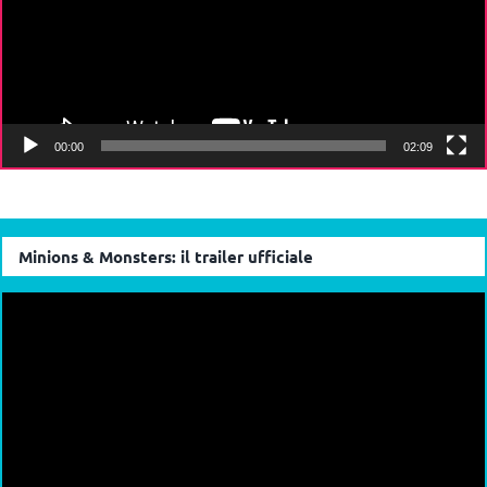
00:00
02:09
Minions & Monsters: il trailer ufficiale
Video
Player