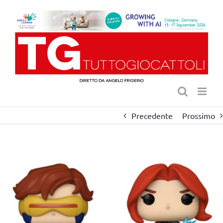
Salta
al
contenuto
Precedente
Prossimo