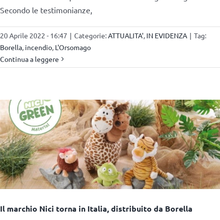
Secondo le testimonianze,
20 Aprile 2022 - 16:47
|
Categorie:
ATTUALITA'
,
IN EVIDENZA
|
Tag:
Borella
,
incendio
,
L'Orsomago
Continua a leggere
Il marchio Nici torna in Italia, distribuito da Borella