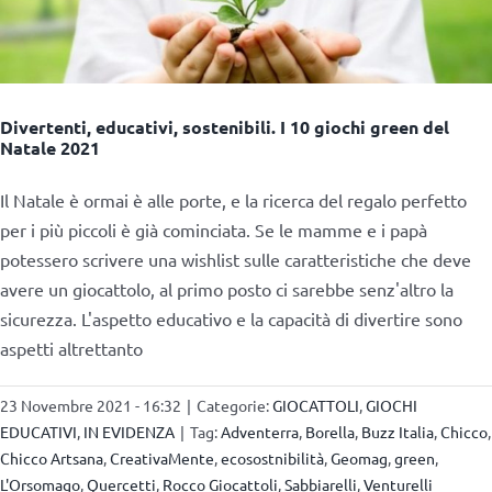
Divertenti, educativi, sostenibili. I 10 giochi green del
Natale 2021
Il Natale è ormai è alle porte, e la ricerca del regalo perfetto
per i più piccoli è già cominciata. Se le mamme e i papà
potessero scrivere una wishlist sulle caratteristiche che deve
avere un giocattolo, al primo posto ci sarebbe senz'altro la
sicurezza. L'aspetto educativo e la capacità di divertire sono
aspetti altrettanto
23 Novembre 2021 - 16:32
|
Categorie:
GIOCATTOLI
,
GIOCHI
EDUCATIVI
,
IN EVIDENZA
|
Tag:
Adventerra
,
Borella
,
Buzz Italia
,
Chicco
,
Chicco Artsana
,
CreativaMente
,
ecosostnibilità
,
Geomag
,
green
,
L'Orsomago
,
Quercetti
,
Rocco Giocattoli
,
Sabbiarelli
,
Venturelli