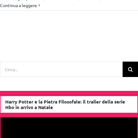
Continua a leggere
Cerca
per:
Harry Potter e la Pietra Filosofale: il trailer della serie
Hbo in arrivo a Natale
Video
Player