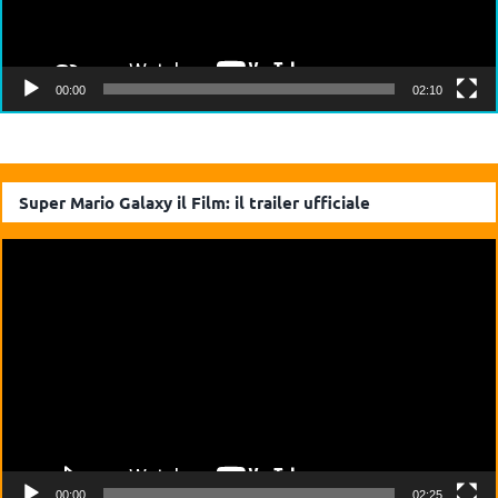
00:00
02:10
Super Mario Galaxy il Film: il trailer ufficiale
Video
Player
00:00
02:25