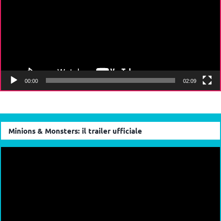
00:00
02:09
Minions & Monsters: il trailer ufficiale
Video
Player