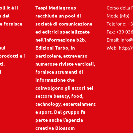
i.it è il
Tespi Mediagroup
Corso della 
e del
racchiude un pool di
Meda (Mb)
e fornisce
società di comunicazione
Telefono:
+3
ed editrici specializzate
Fax:
+39 03
nell’informazione b2b.
Email:
info@
sul
Edizioni Turbo, in
Web:
http:/
prodotti e i
particolare, attraverso
ti.
numerose riviste verticali,
I
fornisce strumenti di
informazione che
coinvolgono gli attori nei
settore beauty, food,
technology, entertainment
e sport. Del gruppo fa
parte anche l’agenzia
creativa Blossom