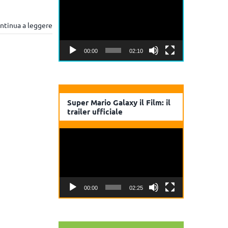
Player
ntinua a leggere
00:00
02:10
Super Mario Galaxy il Film: il
trailer ufficiale
Video
Player
00:00
02:25