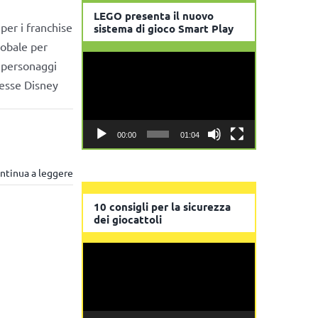
LEGO presenta il nuovo
per i franchise
sistema di gioco Smart Play
lobale per
Video
e personaggi
Player
pesse Disney
00:00
01:04
ntinua a leggere
10 consigli per la sicurezza
dei giocattoli
Video
Player