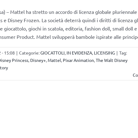
a) – Mattel ha stretto un accordo di licenza globale pluriennale 
 e Disney Frozen. La società deterrà quindi i diritti di licenza g
e giocattolo, giochi in scatola, editoria, fashion doll, small doll 
sumer Product. Mattel svilupperà bambole ispirate alle princi
 - 15:08
|
Categorie:
GIOCATTOLI
,
IN EVIDENZA
,
LICENSING
|
Tag:
isney Princess
,
Disney+
,
Mattel
,
Pixar Animation
,
The Walt Disney
Story
Co