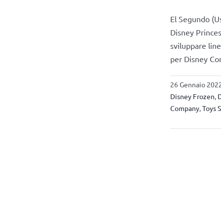
El Segundo (Us
Disney Princess
sviluppare line
per Disney Con
26 Gennaio 2022
Disney Frozen
,
D
Company
,
Toys 