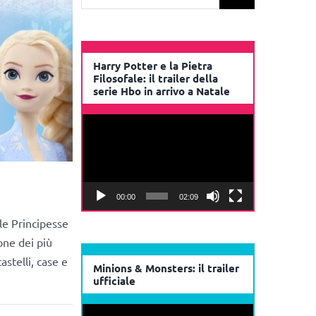
per:
Harry Potter e la Pietra
Filosofale: il trailer della
serie Hbo in arrivo a Natale
Video
Player
00:00
02:09
le Principesse
one dei più
stelli, case e
Minions & Monsters: il trailer
ufficiale
Video