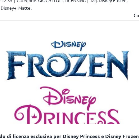
- 12:35
|
Categorie:
GIOCATTOLI
,
LICENSING
|
Tag:
Disney Frozen
,
,
Disney+
,
Mattel
Co
do di licenza esclusiva per Disney Princess e Disney Frozen