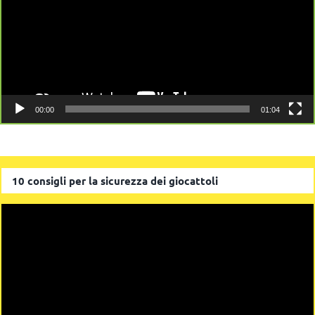
00:00
01:04
10 consigli per la sicurezza dei giocattoli
Video
Player