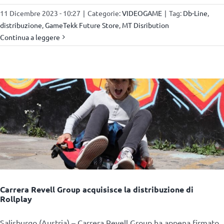
11 Dicembre 2023 - 10:27
|
Categorie:
VIDEOGAME
|
Tag:
Db-Line
,
distribuzione
,
GameTekk Future Store
,
MT Disribution
Continua a leggere
Carrera Revell Group acquisisce la distribuzione di
Rollplay
Salisburgo (Austria) – Carrera Revell Group ha appena firmato