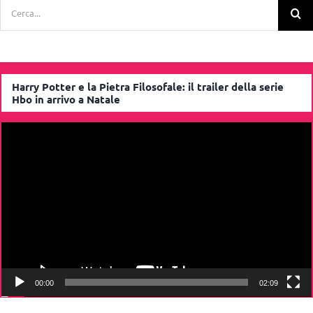
Cerca
per:
Harry Potter e la Pietra Filosofale: il trailer della serie
Hbo in arrivo a Natale
Video
Player
00:00
02:09