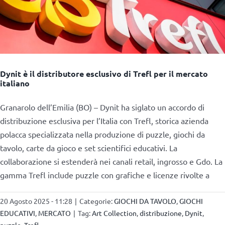
Dynit è il distributore esclusivo di Trefl per il mercato
italiano
Granarolo dell’Emilia (BO) – Dynit ha siglato un accordo di
distribuzione esclusiva per l’Italia con Trefl, storica azienda
polacca specializzata nella produzione di puzzle, giochi da
tavolo, carte da gioco e set scientifici educativi. La
collaborazione si estenderà nei canali retail, ingrosso e Gdo. La
gamma Trefl include puzzle con grafiche e licenze rivolte a
20 Agosto 2025 - 11:28
|
Categorie:
GIOCHI DA TAVOLO
,
GIOCHI
EDUCATIVI
,
MERCATO
|
Tag:
Art Collection
,
distribuzione
,
Dynit
,
puzzle
,
Trefl