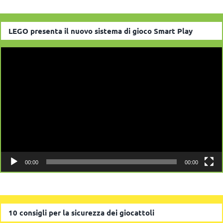
LEGO presenta il nuovo sistema di gioco Smart Play
Video
Player
00:00
00:00
10 consigli per la sicurezza dei giocattoli