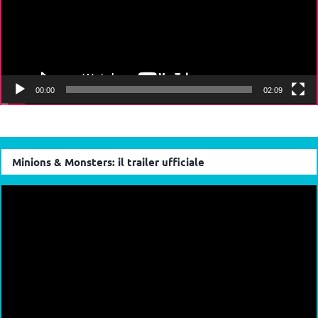
00:00
02:09
Minions & Monsters: il trailer ufficiale
Video
Player