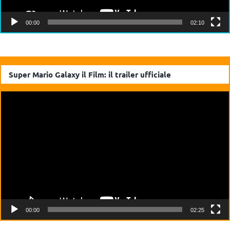
00:00
02:10
Super Mario Galaxy il Film: il trailer ufficiale
Video
Player
00:00
02:25