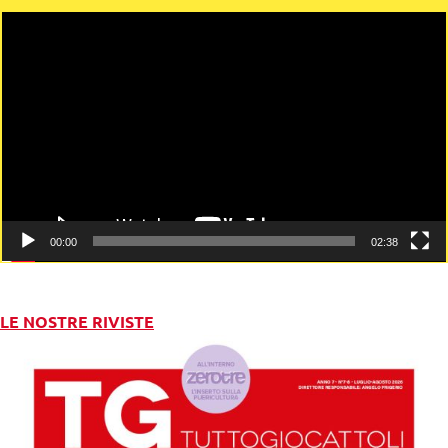
Video
Player
00:00
02:38
LE NOSTRE RIVISTE