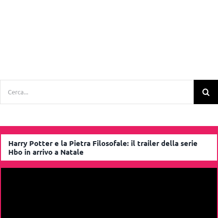
Cerca
per:
Harry Potter e la Pietra Filosofale: il trailer della serie
Hbo in arrivo a Natale
Video
Player