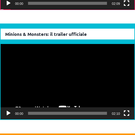
00:00
02:09
Minions & Monsters: il trailer ufficiale
Video
Player
00:00
02:10