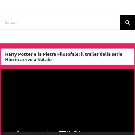
Cerca
per:
Harry Potter e la Pietra Filosofale: il trailer della serie
Hbo in arrivo a Natale
Video
Player