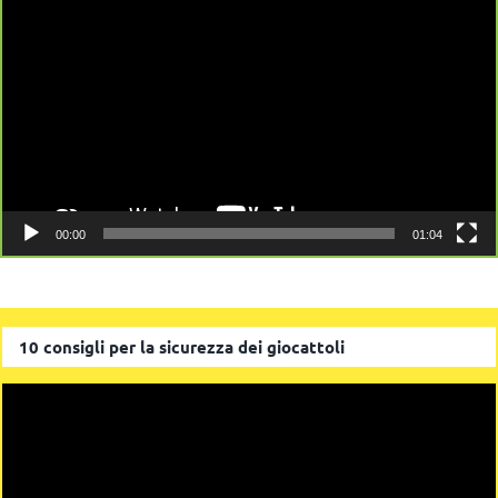
Player
00:00
01:04
10 consigli per la sicurezza dei giocattoli
Video
Player