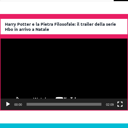
Harry Potter e la Pietra Filosofale: il trailer della serie
Hbo in arrivo a Natale
Video
Player
00:00
02:09