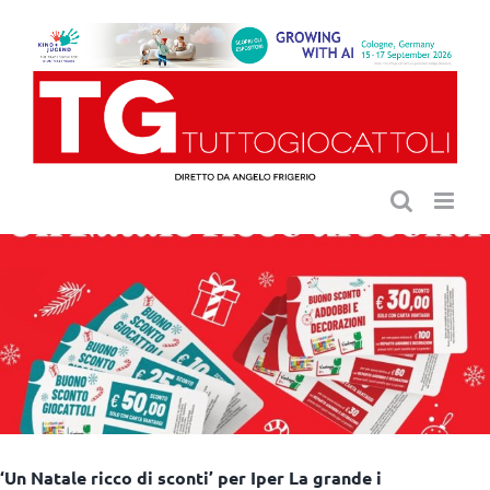
Salta
al
contenuto
‘Un Natale ricco di sconti’ per Iper La grande i