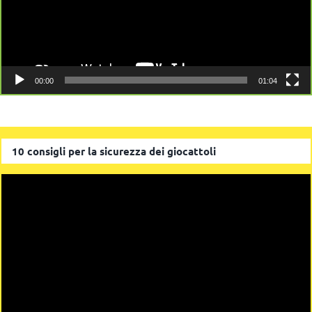
00:00
01:04
10 consigli per la sicurezza dei giocattoli
Video
Player