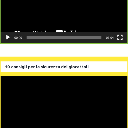
00:00
01:04
10 consigli per la sicurezza dei giocattoli
Video
Player