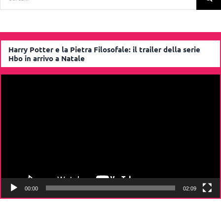
per:
Harry Potter e la Pietra Filosofale: il trailer della serie
Hbo in arrivo a Natale
Video
Player
00:00
02:09