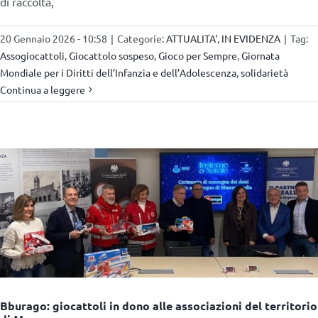
di raccolta,
20 Gennaio 2026 - 10:58
|
Categorie:
ATTUALITA'
,
IN EVIDENZA
|
Tag:
Assogiocattoli
,
Giocattolo sospeso
,
Gioco per Sempre
,
Giornata
Mondiale per i Diritti dell’Infanzia e dell’Adolescenza
,
solidarietà
Continua a leggere
Bburago: giocattoli in dono alle associazioni del territorio