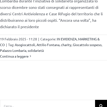
Lombardia durante l’iniziativa di solidarietà organizzata lo
scorso dicembre sono stati consegnati ai rappresentanti di
diversi Centri Antiviolenza e Case Rifugio del territorio che li
distribuiranno ai loro piccoli ospiti. “Ancora una volta”, ha
dichiarato il presidente
19 Febbraio 2025 - 11:28
|
Categorie:
IN EVIDENZA
,
MARKETING &
CO
|
Tag:
Asogiocattoli
,
Attilio Fontana
,
charity
,
Giocattolo sospeso
,
Palazzo Lombaria
,
solidarietà
Continua a leggere
Cerca