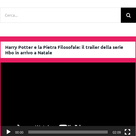
Cerca
per:
Harry Potter e la Pietra Filosofale: il trailer della serie
Hbo in arrivo a Natale
Video
Player
00:00
02:09