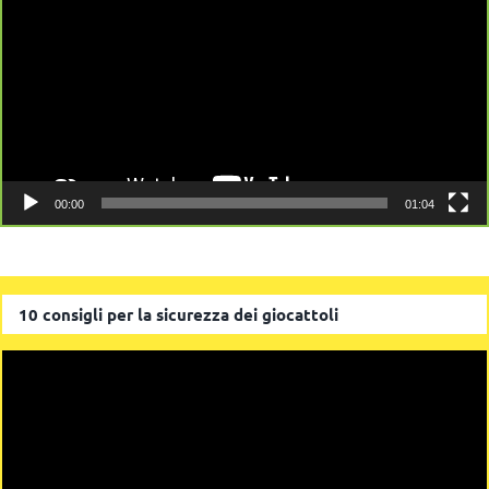
00:00
01:04
10 consigli per la sicurezza dei giocattoli
Video
Player