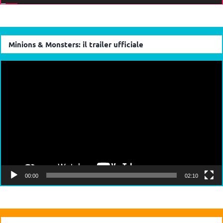
Minions & Monsters: il trailer ufficiale
Video
Player
00:00
02:10